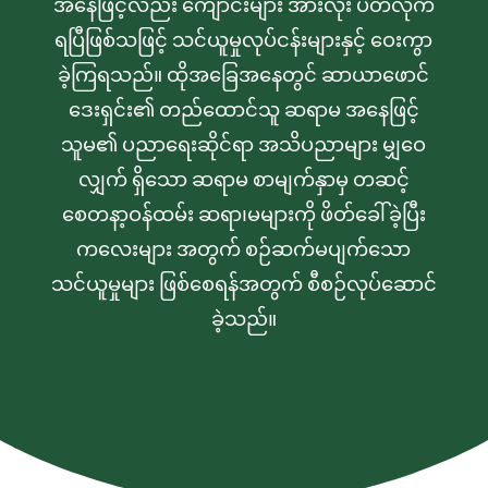
အနေဖြင့်လည်း ကျောင်းများ အားလုံး ပိတ်လိုက်
ရပြီဖြစ်သဖြင့် သင်ယူမှုလုပ်ငန်းများနှင့် ဝေးကွာ
ခဲ့ကြရသည်။ ထိုအခြေအနေတွင် ဆာယာဖောင်
ဒေးရှင်း၏ တည်ထောင်သူ ဆရာမ အနေဖြင့်
သူမ၏ ပညာရေးဆိုင်ရာ အသိပညာများ မျှဝေ
လျှက် ရှိသော ဆရာမ စာမျက်နှာမှ တဆင့်
စေတနာ့ဝန်ထမ်း ဆရာ၊မများကို ဖိတ်ခေါ်ခဲ့ပြီး
ကလေးများ အတွက် စဉ်ဆက်မပျက်သော
သင်ယူမှုများ ဖြစ်စေရန်အတွက် စီစဉ်လုပ်ဆောင်
ခဲ့သည်။