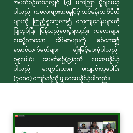
အပတ်စဉ်တစ်ခုလျှင် (၄) ပတ်ကြာ ပို့ချပေးခဲ့
ပါသည်။ ကလေးများအနေဖြင့် သင်ခန်းစာ ဗီဒီယို
များကို ကြည့်ရှုလေ့လာ၍ လေ့ကျင့်ခန်းများကို
ပြုလုပ်ပြီး ပြန်လည်ပေးပို့ရသည်။ ကလေးများ
ပေးပို့လာသော အိမ်စာများကို စစ်ဆေး၍
အောင်လက်မှတ်များ ချီးမြှင့်ပေးခဲ့ပါသည်။
စုစုပေါင်း အပတ်စဉ်(၉)ခုထိ ပေးအပ်နိုင်ခဲ့
ပါသည်။ ကျောင်းသား၊ ကျောင်းသူပေါင်း
(၇၀၀၀) ကျော်ခန့်ကို မျှဝေပေးနိုင်ခဲ့ပါသည်။