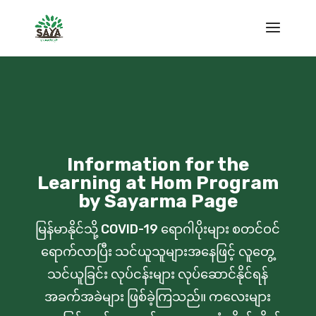
Information for the
Learning at Hom Program
by Sayarma Page
မြန်မာနိုင်သို့ COVID-19
ရောဂါပိုးများ စတင်ဝင်
ရောက်လာပြီး သင်ယူသူများအနေဖြင့် လူတွေ့
သင်ယူခြင်း လုပ်ငန်းများ လုပ်ဆောင်နိုင်ရန်
အခက်အခဲများ ဖြစ်ခဲ့ကြသည်။ ကလေးများ