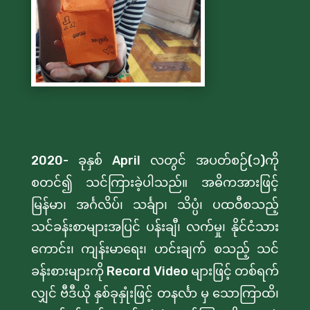
2020-
ခုနှစ်
April
လတွင် အပတ်စဉ်(၁)ကို
စတင်၍ သင်ကြားခဲ့ပါသည်။ အဓိကအားဖြင့်
မြန်မာ၊ အင်္ဂလိပ်၊ သင်္ချာ၊ သိပ္ပံ၊ ပထဝီစသည့်
သင်ခန်းစာများအပြင် ပန်းချီ၊ လက်မှု၊ နိုင်ငံသား
ကောင်း၊ ကျန်းမာရေး၊ ဟင်းချက် စသည့် သင်
ခန်းစားများကို
Record Video
များဖြင့် တစ်ရက်
လျှင် ဗီဒီယို နှစ်ခုနှုံးဖြင့် တနင်္လာ မှ သောကြာထိ၊