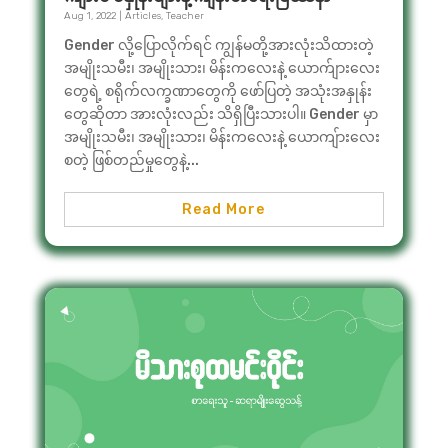
Aug 1, 2022
|
Articles
,
Teacher
Gender လို့ပြောလိုက်ရင် ကျွန်မတို့အားလုံးသိထားတဲ့
အမျိုးသမီး၊ အမျိုးသား၊ မိန်းကလေးနဲ့ ယောက်ျားလေး
တွေရဲ့ စရိုက်လက္ခဏာတွေကို ဖော်ပြတဲ့ အသုံးအနှုန်း
တွေဆိုတာ အားလုံးလည်း သိရှိပြီးသားပါ။ Gender မှာ
အမျိုးသမီး၊ အမျိုးသား၊ မိန်းကလေးနဲ့ ယောကျ်ားလေး
စတဲ့ ဖြစ်တည်မှုတွေနဲ့...
Read More