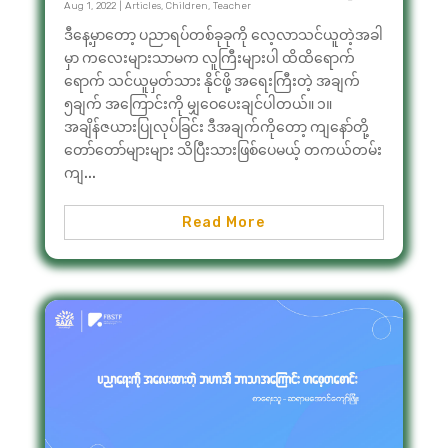
Aug 1, 2022
|
Articles
,
Children
,
Teacher
ဒီနေ့မှာတော့ ပညာရပ်တစ်ခုခုကို လေ့လာသင်ယူတဲ့အခါ
မှာ ကလေးများသာမက လူကြီးများပါ ထိထိရောက်
ရောက် သင်ယူမှတ်သား နိုင်ဖို့ အရေးကြီးတဲ့ အချက်
၅ချက် အကြောင်းကို မျှဝေပေးချင်ပါတယ်။ ၁။
အချိန်ဇယားပြုလုပ်ခြင်း ဒီအချက်ကိုတော့ ကျနော်တို့
တော်တော်များများ သိပြီးသားဖြစ်ပေမယ့် တကယ်တမ်း
ကျ...
Read More