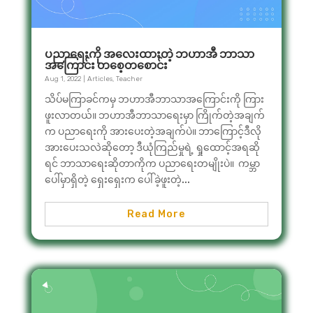
ပညာရေးကို အလေးထားတဲ့ ဘဟာအီ ဘာသာ
အကြောင်း တစေ့တစောင်း
Aug 1, 2022
|
Articles
,
Teacher
သိပ်မကြာခင်ကမှ ဘဟာအီဘာသာအကြောင်းကို ကြား
ဖူးလာတယ်။ ဘဟာအီဘာသာရေးမှာ ကြိုက်တဲ့အချက်
က ပညာရေးကို အားပေးတဲ့အချက်ပဲ။ ဘာကြောင့်ဒီလို
အားပေးသလဲဆိုတော့ ဒီယုံကြည်မှုရဲ့ ရှုထောင့်အရဆို
ရင် ဘာသာရေးဆိုတာကိုက ပညာရေးတမျိုးပဲ။ ကမ္ဘာ
ပေါ်မှာရှိတဲ့ ရှေးရှေးက ပေါ်ခဲ့ဖူးတဲ့...
Read More