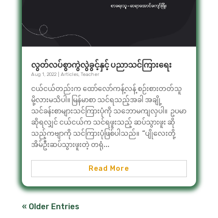
လွတ်လပ်စွာကွဲလွဲခွင့်နှင့် ပညာသင်ကြားရေး
Aug 1, 2022
|
Articles
,
Teacher
ငယ်ငယ်တည်းက ထော်လော်ကန့်လန့် စဉ်းစားတတ်သူ
မို့လားမသိပါ။ မြန်မာစာ သင်ရသည့်အခါ အချို့
သင်ခန်းစာများသင်ကြားပုံကို သဘောမကျလှပါ။ ဥပမာ
ဆိုရလျှင် ငယ်ငယ်က သင်ရဖူးသည့် ဆပ်သွားဖူး ဆို
သည့်ကဗျာကို သင်ကြားပုံဖြစ်ပါသည်။ “ပျိုလေးတို့
အိမ်ဦးဆပ်သွားဖူးတဲ့ တရုံ...
Read More
« Older Entries