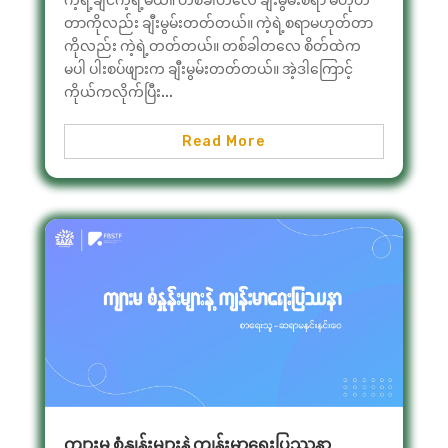
ကဲ့ရဲ့ချင်ကဲ့ရဲ့မယ်။ တစ်ခါတလေ ချီးမွမ်းစရာ မဟုတ်
တာကိုလည်း ချီးမွမ်းတတ်တယ်။ ကဲ့ရဲ့စရာမဟုတ်တာ
ကိုလည်း ကဲ့ရဲ့တတ်တယ်။ တစ်ခါတလေ စိတ်ထဲက
မပါ ပါးစပ်ဖျားက ချီးမွမ်းတတ်တယ်။ အဲ့ဒါကြောင့်
ကိုယ်ကလိုက်ပြီး...
Read More
ကျားမ စံနှုန်းများနဲ့ ကျန်းမာရေးပြဿနာ