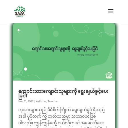
ကျောင်းသားကျောင်းသူများကို ရွေးချယ်ခွင့်ပေး
ခြင်း
Nov 11, 2022
|
Articles
,
Teacher
လူသားများသည် မိမိစိတ်ကြိုက် ‌ရွေးချယ်ခွင့် ရှိသည့်
အခါ ပိုမိုတက်ကြွ တတ်သည်မှာ သဘာဝပင်ဖြစ်
ပါသည်။ ကျွန်ကျွန်မတို့ ငယ်စဉ်ကပင် အမေဝယ်ပေး