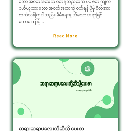
သော အဝတ်အစားကို ဝတ်ရသည်ထက် မိမိ စိတ်ကြိုက်
ဝယ်ယူထားသော အဝတ်အစားကို ဝတ်ရန် ပိုမို စိတ်အား
ထက်သန်ကြပါသည်။ မိမိရွေးချယ်သော အရာဖြစ်
သောကြောင့်...
Read More
ဆရာ၊ဆရာမလေးတို့ဆီသို့ ပေးစာ