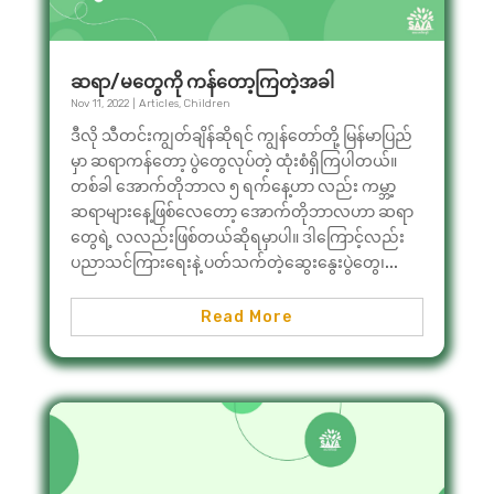
ဆရာ/မတွေကို ကန်တော့ကြတဲ့အခါ
Nov 11, 2022
|
Articles
,
Children
ဒီလို သီတင်းကျွတ်ချိန်ဆိုရင် ကျွန်တော်တို့ မြန်မာပြည်
မှာ ဆရာကန်တော့ ပွဲတွေလုပ်တဲ့ ထုံးစံရှိကြပါတယ်။
တစ်ခါ အောက်တိုဘာလ ၅ ရက်နေ့ဟာ လည်း ကမ္ဘာ့
ဆရာများနေ့ဖြစ်လေတော့ အောက်တိုဘာလဟာ ဆရာ
တွေရဲ့ လလည်းဖြစ်တယ်ဆိုရမှာပါ။ ဒါကြောင့်လည်း
ပညာသင်ကြားရေးနဲ့ ပတ်သက်တဲ့ဆွေးနွေးပွဲတွေ၊...
Read More