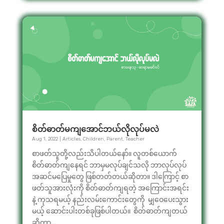
စိတ်ဓာတ်မကျအောင်ဘယ်လိုလုပ်မလဲ
Aug 1, 2022
|
Articles
,
Children
,
Parent
,
Teacher
စာဖတ်သူတို့လည်းသိပါတယ်နော်။ လူတစ်ယောက်
စိတ်ဓာတ်ကျနေရင် ဘာမှမလုပ်ချင်သလို ဘာလုပ်လုပ်
အဆင်မပြေမှုတွေ ဖြစ်တတ်တယ်ဆိုတာ။ ဒါကြောင့် စာ
ဖတ်သူအားလုံးကို စိတ်ဓာတ်ကျရတဲ့ အကြောင်းအရင်း
နဲ့ ကုသရမယ့် နည်းလမ်းကောင်းတွေကို မျှဝေပေးသွား
မယ့် ဆောင်းပါးတစ်ခုဖြစ်ပါတယ်။ စိတ်ဓာတ်ကျတယ်
ဆိုတာ...