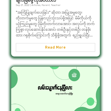
ချက်ဖြစ်ဖို့ လိုအပ်တာလဲ
Sep 21, 2022
|
Articles
,
Parent
,
Teacher
"အကြံပြုချက်ပေးခြင်း" ဆိုတာ အပြုအမူတွေ၊
တိုးတက်မှုတွေ ပြန်လည်သုံးသပ်ဖို့အပြင် မိမိကိုယ်ကို
ယုံကြည်မှုတွေ ပိုမိုတိုးတက်လာအောင်၊ အလုပ်ကို တက်
ကြွစွာ လုပ်ဆောင်နိုင်အောင်၊ တစ်ဦးနှင့်တစ်ဦး တန်ဖိုး
ထား ဂရုစိုက်ကြောင်းကို သိရှိဖို့အတွက် ရည်ရွယ်ပြီး...
Read More