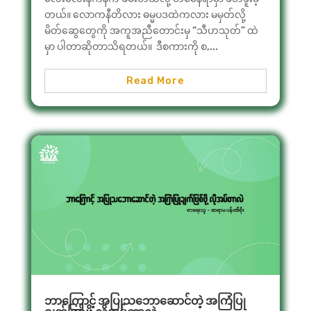
တယ်။ လောကနီတိလား ဓမ္မပဒထဲကလား မမှတ်လို့
မိတ်ဆွေတွေကို အကူအညီတောင်းမှ “သီဟသုတ်” ထဲ
မှာ ပါတာဆိုတာသိရတယ်။ ဒီစကားကို စ,...
Read More
ဘာကြောင့် အပြုသဘောဆောင်တဲ့ အကြံပြု