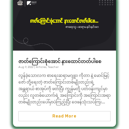
ဇာတ်ကြောင်းစုံအောင် နားထောင်တတ်ပါစေ
Aug 9, 2022
|
Articles
,
Teacher
လွန်ခဲ့သောလက စာရေးဆရာမဂျူး၊ ကိုတာ နဲ့ မောင်မြင့်
ဇော် တို့ရေးတဲ့ ဇာတ်ကြောင်းတစ်မျိုးတည်းရဲ့
အန္တရာယ် စာအုပ်ကို ဖတ်ပြီး ကျွန်မတို့ ပတ်ဝန်းကျင်မှာ
လည်း လူတစ်ယောက်ရဲ့ အကြောင်းကို အကြောင်းအရာ
တစ်မျိုးတည်းပေါ်မှာပဲကြည့်ပြီး ဝေဖန်သုံးသပ်ကြ၊...
Read More