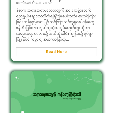
Nov 11, 2022
|
Articles
,
Teacher
ဒီစာက ဆရာ၊ဆရာမလေးတွေကို အားပေးဖို့အတွက်
ရည်ရွယ်ရေးသားလိုက်ရခြင်းဖြစ်ပါတယ်။ စာသင်ကြား
ခြင်း တစ်နည်းအားဖြင့် သင်ကြားသင်ယူမှုလုပ်ငန်းတွေ
ဖန်တီးခြင်းဟာ လွယ်ကူတဲ့အလုပ်မဟုတ်ဘူးဆိုတာ
ဆရာ၊ဆရာ မလေးတို့ အသိဆုံးပါပဲ။ ကျွန်မတို့ ရပ်ရွာ၊
မြို့၊ နိုင်ငံ၊ကမ္ဘာ ရဲ့ အနာဂတ်ဖြစ်တဲ့...
Read More