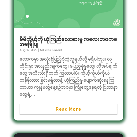
မိမိကိုယ်ကို ယုံကြည်လေးစားမှု ကလေးဘဝကစ
အခြေပြု
Aug 12, 2022
|
Articles
,
Parent
လောကမှာ အလုံးစုံပြည့်စုံတဲ့လူရယ်လို့ မရှိပါဘူး။ လူ
တိုင်းမှာ အားနည်းချက်တွေ၊ မပြည့်စုံမှုတွေ၊ လိုအပ်ချက်
တွေ အသီးသီးရှိတတ်ကြတာပါပဲ။ ကိုယ့်ကိုယ်ကိုယ်
တန်ဖိုးထားခြင်းမရှိတာနဲ့ ယုံကြည်မှု ပျောက်ဆုံးနေကြ
တာဟာ ကျွန်မတို့နေ့စဉ်ဘဝမှာ ကြုံတွေ့နေရတဲ့ ပြဿနာ
တွေရဲ့...
Read More