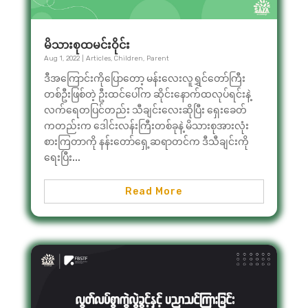
မိသားစုထမင်းဝိုင်း
Aug 1, 2022
|
Articles
,
Children
,
Parent
ဒီအကြောင်းကိုပြောတော့ မန်းလေးလူရွှင်တော်ကြီး
တစ်ဦးဖြစ်တဲ့ ဦးထင်ပေါ်က ဆိုင်းနောက်ထလုပ်ရင်းနဲ့
လက်ရေတပြင်တည်း သီချင်းလေးဆိုပြီး ရှေးခေတ်
ကတည်းက ဒေါင်းလန်းကြီးတစ်ခုနဲ့ မိသားစုအားလုံး
စားကြတာကို နန်းတော်ရှေ့ဆရာတင်က ဒီသီချင်းကို
ရေးပြီး...
Read More