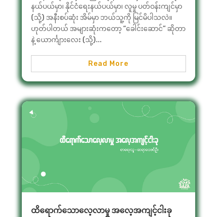
နယ်ပယ်မှာ၊ နိုင်ငံရေးနယ်ပယ်မှာ၊ လူမှု ပတ်ဝန်းကျင်မှာ
(သို့) အနီးစပ်ဆုံး အိမ်မှာ ဘယ်သူ့ကို မြင်မိပါသလဲ။
ဟုတ်ပါတယ် အများဆုံးကတော့ “ခေါင်းဆောင်” ဆိုတာ
နဲ့ ယောင်္ကျားလေး (သို့)...
Read More
ထိရောက်သောလေ့လာမှု အလေ့အကျင့်ငါးခု