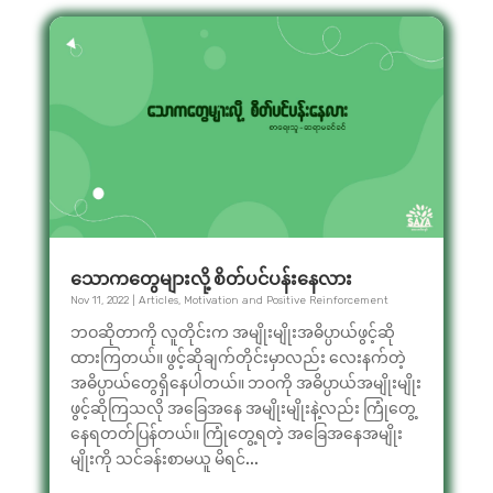
သောကတွေများလို့ စိတ်ပင်ပန်းနေလား
Nov 11, 2022
|
Articles
,
Motivation and Positive Reinforcement
ဘဝဆိုတာကို လူတိုင်းက အမျိုးမျိုးအဓိပ္ပာယ်ဖွင့်ဆို
ထားကြတယ်။ ဖွင့်ဆိုချက်တိုင်းမှာလည်း လေးနက်တဲ့
အဓိပ္ပာယ်တွေရှိနေပါတယ်။ ဘဝကို အဓိပ္ပာယ်အမျိုးမျိုး
ဖွင့်ဆိုကြသလို အခြေအနေ အမျိုးမျိုးနဲ့လည်း ကြုံတွေ့
နေရတတ်ပြန်တယ်။ ကြုံတွေ့ရတဲ့ အခြေအနေအမျိုး
မျိုးကို သင်ခန်းစာမယူ မိရင်...