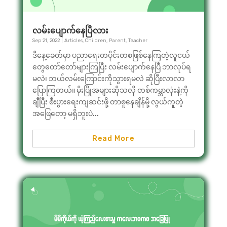
လမ်းပျောက်နေပြီလား
Sep 21, 2022
|
Articles
,
Children
,
Parent
,
Teacher
ဒီနေ့ခေတ်မှာ ပညာရေးတပိုင်းတစဖြစ်နေကြတဲ့လူငယ်
တွေတော်တော်များကြပြီး လမ်းပျောက်နေပြီ ဘာလုပ်ရ
မလဲ၊ ဘယ်လမ်းကြောင်းကိုသွားရမလဲ ဆိုပြီးလာလာ
ပြောကြတယ်။ မိုးပြိုအများဆိုသလို တစ်ကမ္ဘာလုံးနဲ့ကို
ချီပြီး စီးပွားရေးကျဆင်းဖို့ တာစူနေချိန်မို့ လွယ်ကူတဲ့
အဖြေတော့ မရှိဘူးပဲ...
Read More