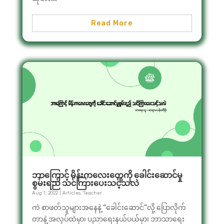
Read More
ဘာကြောင့် မိန်းကလေးတွေကို ခေါင်းဆောင်မှု
စွမ်းရည် သင်ကြားပေးသင့်သလဲ
Aug 1, 2022
|
Articles
,
Teacher
ကဲ စာဖတ်သူများအနေနဲ့ “‌ခေါင်းဆောင်”လို့ ပြောလိုက်
တာနဲ့ အလုပ်ထဲမှာ၊ ပညာရေးနယ်ပယ်မှာ၊ ဘာသာရေး