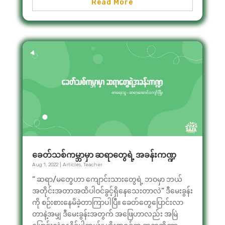
Read More
ခေတ်သစ်ကမ္ဘာမှာ ဆရာတွေရဲ့ အခန်းကဏ္ဍ
Aug 1, 2022
|
Articles
,
Teacher
“ ဆရာ/မတွေဟာ ကျောင်းသားတွေရဲ့ ဘဝမှာ ဘယ်
အတိုင်းအတာအထိပါဝင်ခွင့်ရှိနေသေးတာလဲ” ဒီမေးခွန်း
ကို စဉ်းစားနေမိခဲ့တာကြာပါပြီ။ ခေတ်တွေပြောင်းလာ
တာနဲ့အမျှ ဒီမေးခွန်းအတွက် အဖြေဟာလည်း အမြဲ