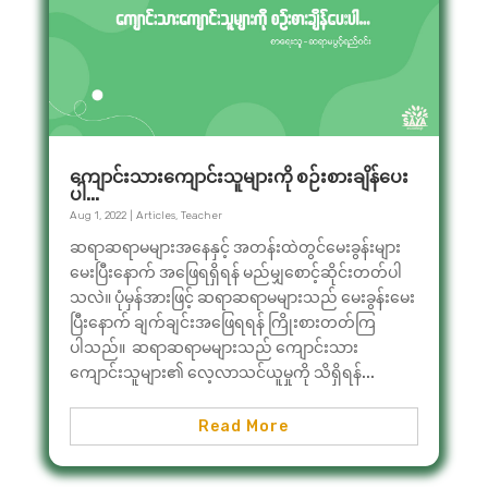
ကျောင်းသားကျောင်းသူများကို စဉ်းစားချိန်ပေး
ပါ…
Aug 1, 2022
|
Articles
,
Teacher
ဆရာဆရာမများအနေနှင့် အတန်းထဲတွင်မေးခွန်းများ
မေးပြီးနောက် အဖြေရရှိရန် မည်မျှစောင့်ဆိုင်းတတ်ပါ
သလဲ။ ပုံမှန်အားဖြင့် ဆရာဆရာမများသည် မေးခွန်းမေး
ပြီးနောက် ချက်ချင်းအဖြေရရန် ကြိုးစားတတ်ကြ
ပါသည်။ ဆရာဆရာမများသည် ကျောင်းသား
ကျောင်းသူများ၏ လေ့လာသင်ယူမှုကို သိရှိရန်...
Read More