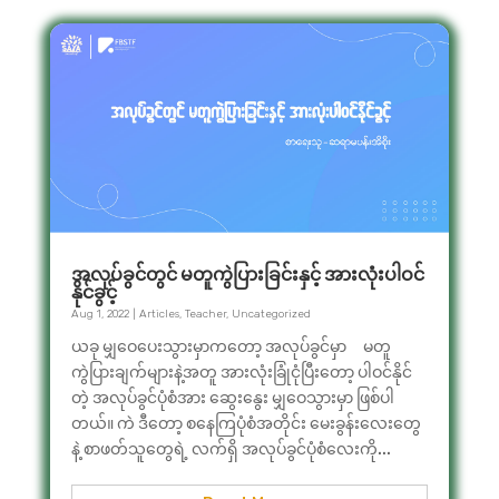
အလုပ်ခွင်တွင် မတူကွဲပြားခြင်းနှင့် အားလုံးပါဝင်
နိုင်ခွင့်
Aug 1, 2022
|
Articles
,
Teacher
,
Uncategorized
ယခု မျှဝေပေးသွားမှာကတော့ အလုပ်ခွင်မှာ မတူ
ကွဲပြားချက်များနဲ့အတူ အားလုံးခြုံငုံပြီးတော့ ပါဝင်နိုင်
တဲ့ အလုပ်ခွင်ပုံစံအား ဆွေးနွေး မျှဝေသွားမှာ ဖြစ်ပါ
တယ်။ ကဲ ဒီတော့ စနေကြပုံစံအတိုင်း မေးခွန်းလေးတွေ
နဲ့ စာဖတ်သူတွေရဲ့ လက်ရှိ အလုပ်ခွင်ပုံစံလေးကို...