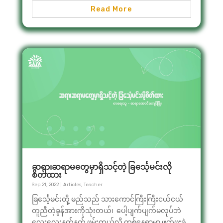
Read More
ဆရာ၊ဆရာမတွေမှာရှိသင့်တဲ့ ခြင်္သေ့မင်းလို
စိတ်ထား
Sep 21, 2022
|
Articles
,
Teacher
ခြင်္သေ့မင်းတို့ မည်သည် သားကောင်ကြီးကြီးငယ်ငယ်
တူညီတဲ့ခွန်အားကိုသုံးတယ်၊ ပေါ့ပျက်ပျက်မလုပ်ဘဲ
လေးလေးနက်နက် ဖမ်းတယ်လို့ တစ်နေရာမှာ ဖတ်ဖူးခဲ့