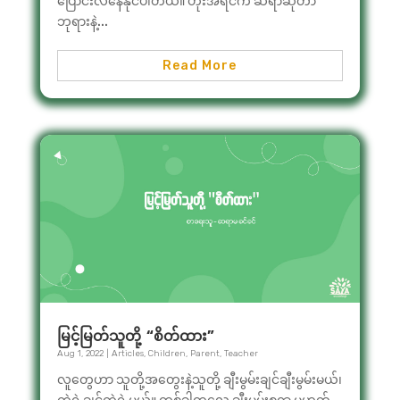
ပြောင်းလဲနေနိုင်ပါတယ်။ ဟိုးအရင်က ဆရာဆိုတာ
ဘုရားနဲ့...
Read More
မြင့်မြတ်သူတို့ “စိတ်ထား”
Aug 1, 2022
|
Articles
,
Children
,
Parent
,
Teacher
လူတွေဟာ သူတို့အတွေးနဲ့သူတို့ ချီးမွမ်းချင်ချီးမွမ်းမယ်၊