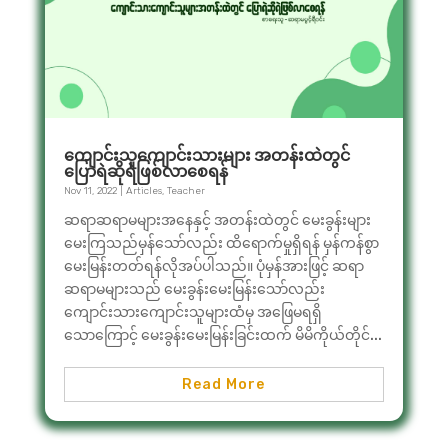
ကျောင်းသူကျောင်းသားများ အတန်းထဲတွင်
ပြောရဲဆိုရဲဖြစ်လာစေရန်
Nov 11, 2022
|
Articles
,
Teacher
ဆရာဆရာမများအနေနှင့် အတန်းထဲတွင် မေးခွန်းများ
မေးကြသည်မှန်သော်လည်း ထိရောက်မှုရှိရန် မှန်ကန်စွာ
မေးမြန်းတတ်ရန်လိုအပ်ပါသည်။ ပုံမှန်အားဖြင့် ဆရာ
ဆရာမများသည် မေးခွန်းမေးမြန်းသော်လည်း
ကျောင်းသားကျောင်းသူများထံမှ အဖြေမရရှိ
သောကြောင့် မေးခွန်းမေးမြန်းခြင်းထက် မိမိကိုယ်တိုင်...
Read More