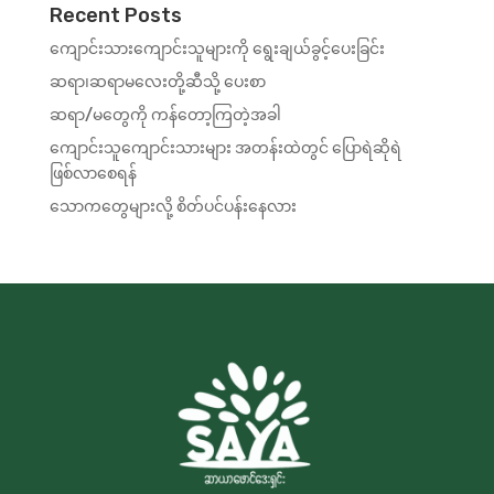
(1) Cornell Notes
Recent Posts
Lesson Content
ကျောင်းသားကျောင်းသူများကို ရွေးချယ်ခွင့်ပေးခြင်း
0% COMPLETE
0/3 Steps
(1) Questionnaire
ဆရာ၊ဆရာမလေးတို့ဆီသို့ ပေးစာ
(2) Reading
ဆရာ/မတွေကို ကန်တော့ကြတဲ့အခါ
(1) Multiple choice
ကျောင်းသူကျောင်းသားများ အတန်းထဲတွင် ပြောရဲဆိုရဲ
(1) Open Question
ဖြစ်လာစေရန်
(1) ဆရာ/မတို့ပြုလုပ်သည့်အချက်များကိုအခြေခံ၍ တစ်ခု
သောကတွေများလို့ စိတ်ပင်ပန်းနေလား
သာရွေးပါ။
(2) Collaboration with the Community for
Education (Partnership and Education)
(1) Cornell Notes
(3) Partnership for Peace