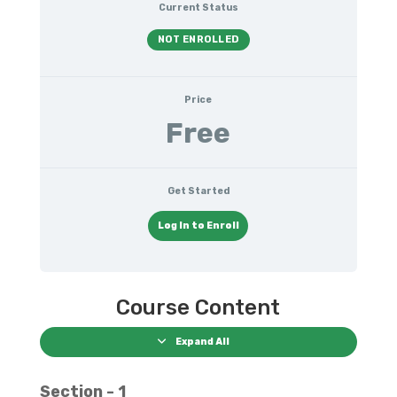
Current Status
NOT ENROLLED
Price
Free
Get Started
Log In to Enroll
Course Content
Expand All
Section - 1