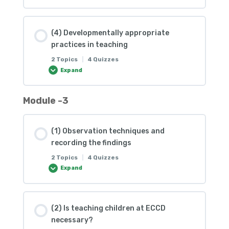
(1) True or False
(2) Drag and Drop
Lesson Content
(4) Developmentally appropriate
0% COMPLETE
0/3 Steps
(1) အောက်ပါမေးခွန်းများကိုဖြေဆိုပါ။
(3) True or False
practices in teaching
2 Topics
|
4 Quizzes
Expand
(1) Quiz Session
(2) Video – Alternative Education
(2) Article – Maria Montessori Approach
Module -3
Lesson Content
(1) True or False
(1) Fill in the Blank
(1) Essay
0% COMPLETE
0/2 Steps
(1) Observation techniques and
(2) Question and Answer
recording the findings
(2) Essay
(1) Quiz Session
2 Topics
|
4 Quizzes
Expand
(2) Video – Inclusive Literature
(1) Question and Answer
Lesson Content
(2) Is teaching children at ECCD
(1) Fill in the Blank
0% COMPLETE
0/2 Steps
(2) True/False
necessary?