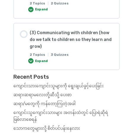
2 Topics
|
2 Quizzes
(3) Drag and Drop
Expand
(1) Quiz Session
(2) Video
Lesson Content
(1) Question and Answer
(3) Communicating with children (how
(1) Question and Answer
0% COMPLETE
0/2 Steps
do we talk to children so they learn and
grow)
(2) Multiple Choice
(2) Essay
2 Topics
|
3 Quizzes
(1) True/False
Expand
(2) Video – method
(1) အောက်ပါမေးခွန်းများကိုဖြေဆိုပါ။
Recent Posts
Lesson Content
ကျောင်းသားကျောင်းသူများကို ရွေးချယ်ခွင့်ပေးခြင်း
0% COMPLETE
0/2 Steps
(1) True/False
ဆရာ၊ဆရာမလေးတို့ဆီသို့ ပေးစာ
(2) Video
ဆရာ/မတွေကို ကန်တော့ကြတဲ့အခါ
(1) Multiple Choice
(2) Essay
ကျောင်းသူကျောင်းသားများ အတန်းထဲတွင် ပြောရဲဆိုရဲ
(1) Question and Answer
ဖြစ်လာစေရန်
(1) အောက်ပါမေးခွန်းများကိုဖြေဆိုပါ။
သောကတွေများလို့ စိတ်ပင်ပန်းနေလား