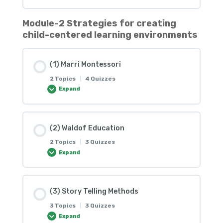
(1) ကွက်လပ်ဖြည့်ပါ။
မှန်လျှင်(မှန်) မှားလျှင်(မှား) ဟုရွေးပေးပါ။
Module-2 Strategies for creating
Lesson Content
(2) Video – Playing is Important for the
child-centered learning environments
0% COMPLETE
0/3 Steps
(1) အောက်ပါမေးခွန်းများကိုဖြေဆိုပါ။
Children
(3) Video
(1) Marri Montessori
(1) Quiz
(2) Video – Maslow Hierarchy
(1) Essay
(3.1) အောက်ပါမေးခွန်းများကိုဖြေဆိုပါ။
2 Topics
|
4 Quizzes
Expand
(1)True or False
(1) Essay
(3) Video – Play Based Theories
(1) Mark the Words
Lesson Content
(2) Waldof Education
0% COMPLETE
0/2 Steps
(2) Drag & Drop
(2) True or False
(1) Essay
2 Topics
|
3 Quizzes
(2) Essay
Expand
(1) Video
(3) Video
(3) Video
(4) Article – 16 types
(3) Mark the Words
Lesson Content
(3) Story Telling Methods
0% COMPLETE
0/2 Steps
(1) True or False
(1) Essay
3 Topics
|
3 Quizzes
(1) Essay
Expand