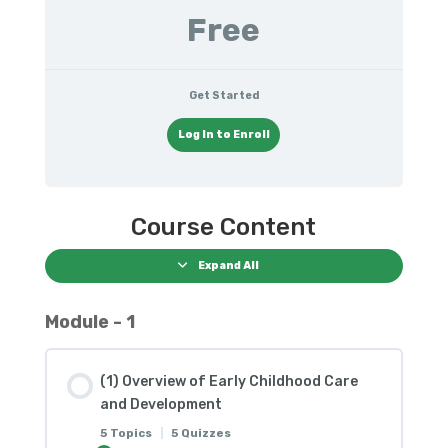
Free
Get Started
Log In to Enroll
Course Content
Expand All
Module - 1
(1) Overview of Early Childhood Care
and Development
5 Topics
|
5 Quizzes