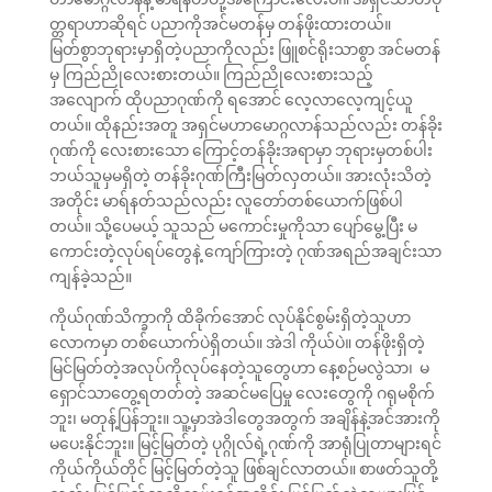
တ္တရာဟာဆိုရင် ပညာကိုအင်မတန်မှ တန်ဖိုးထားတယ်။
မြတ်စွာဘုရားမှာရှိတဲ့ပညာကိုလည်း ဖြူစင်ရိုးသာစွာ အင်မတန်
မှ ကြည်ညိုလေးစားတယ်။ ကြည်ညိုလေးစားသည့်
အလျောက် ထိုပညာဂုဏ်ကို ရအောင် လေ့လာလေ့ကျင့်ယူ
တယ်။ ထိုနည်းအတူ အရှင်မဟာမောဂ္ဂလာန်သည်လည်း တန်ခိုး
ဂုဏ်ကို လေးစားသော ကြောင့်တန်ခိုးအရာမှာ ဘုရားမှတစ်ပါး
ဘယ်သူမှမရှိတဲ့ တန်ခိုးဂုဏ်ကြီးမြတ်လှတယ်။ အားလုံးသိတဲ့
အတိုင်း မာရ်နတ်သည်လည်း လူတော်တစ်ယောက်ဖြစ်ပါ
တယ်။ သို့ပေမယ့် သူသည် မကောင်းမှုကိုသာ ပျော်မွေ့ပြီး မ
ကောင်းတဲ့လုပ်ရပ်တွေနဲ့ ကျော်ကြားတဲ့ ဂုဏ်အရည်အချင်းသာ
ကျန်ခဲ့သည်။
ကိုယ်ဂုဏ်သိက္ခာကို ထိခိုက်အောင် လုပ်နိုင်စွမ်းရှိတဲ့သူဟာ
လောကမှာ တစ်ယောက်ပဲရှိတယ်။ အဲဒါ ကိုယ်ပဲ။ တန်ဖိုးရှိတဲ့
မြင်မြတ်တဲ့အလုပ်ကိုလုပ်နေတဲ့သူတွေဟာ နေ့စဉ်မလွဲသာ၊ မ
ရှောင်သာတွေ့ရတတ်တဲ့ အဆင်မပြေမှု လေးတွေကို ဂရုမစိုက်
ဘူး၊ မတုန့်ပြန်ဘူး။ သူ့မှာအဲဒါတွေအတွက် အချိန်နဲ့အင်အားကို
မပေးနိုင်ဘူး။ မြင့်မြတ်တဲ့ ပုဂ္ဂိုလ်ရဲ့ဂုဏ်ကို အာရုံပြုတာများရင်
ကိုယ်ကိုယ်တိုင် မြင့်မြတ်တဲ့သူ ဖြစ်ချင်လာတယ်။ စာဖတ်သူတို့