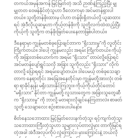
တကယ်အမှန်အကန် မြင့်မြတ်တဲ့ အသိ ဉာဏ်နဲ့ကြည့်ပြီး မျှ
မျှတတ ဝေဖန်နိုင်တဲ့သူဟာ ဒီလောကမှာ အင်မတန်ရှားပါ
တယ်။ သူတို့တန်ဖိုးထားမှ ငါဟာ တန်ဖိုးရှိတယ်လို့ ယူဆထား
ရင် အဲ့ဒီလိုယူဆမှုဟာ ကိုယ့်တန်ဖိုးကို သူတို့လက်ထဲထည့်ပြီး
ကိုယ့်ကို သူတို့က တန်ဖိုးဖြတ်ပေးနေတာဖြစ်ပါတယ်။
ဒီနေရာမှာ ကျွန်မတစ်ခုပြောချင်တာက “ရိုးသားမှု”ကို လူတိုင်း
ကြိုက်တယ်။ ဒါပေါ့ ကျွန်မလည်း အရမ်း ကြိုက်တယ်။ ကိုယ့်
ကို အခြားတစ်ယောက်က အရမ်း “ရိုးသား” တာပဲလို့ပြောရင်
အင်မတန်ပျော်ရွှင်သလို အခြား သူကိုလည်း “ရိုးသား” လိုက်
တာလို့ ပြောရရင် အရမ်းပျော်တယ်။ ဒါပေမယ့် တစ်ခုသေချာ
တာက နေရာတိုင်း အခြေအနေတိုင်းမှာ ကျွန်မတို့အားလုံး တစ်
ရာ ရာခိုင်နှုန်း မရိုးသားနိုင်ကြဘူး။ ကိုယ့်ကိုယ်တိုင်တောင်
“မရိုးသား” နိုင်တာ ကျွန်မတို့ လူသားတွေက အခြားသူတွေဆီ
က “ရိုးသားမှု” ကို ဘာလို့ မတရားလိုချင်နေကြတာလဲ။ စာဖတ်
သူတို့ သေချာလေး စဉ်းစားပေးပါနော်။
စိတ်နေသဘောထား မြင့်မြတ်လေးနက်တဲ့သူ၊ ရင့်ကျက်တဲ့သူ၊
သဘောထားကြီးတဲ့သူဟာ သူများလုပ်တာလွဲမှား တာကိုမြင်ရ
တဲ့အခါ အဲဒီအလုပ်ကိုပဲ လွဲကြောင်း၊ မှားကြောင်းနဲ့ ဘယ်လို