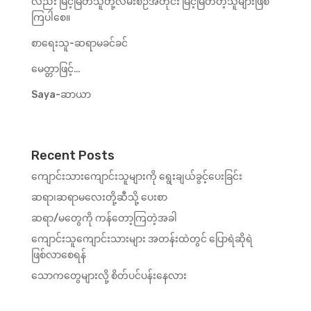
လည်း မြင့်မြတ်သူတို့လမ်းစဉ်အတိုင်း မြင့်မြတ်တဲ့သူများဖြစ်
ကြပါစေ။
စာရေးသူ-ဆရာမခင်ခင်
မေတ္တာဖြင့်…
Saya-ဆာယာ
Recent Posts
ကျောင်းသားကျောင်းသူများကို ရွေးချယ်ခွင့်ပေးခြင်း
ဆရာ၊ဆရာမလေးတို့ဆီသို့ ပေးစာ
ဆရာ/မတွေကို ကန်တော့ကြတဲ့အခါ
ကျောင်းသူကျောင်းသားများ အတန်းထဲတွင် ပြောရဲဆိုရဲ
ဖြစ်လာစေရန်
သောကတွေများလို့ စိတ်ပင်ပန်းနေလား