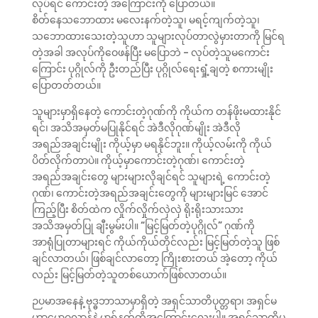
လုပ်ရင် ကောင်းတဲ့ အကြောင်းကို ပြောတယ်။
စိတ်နေသဘောထား မလေးနက်တဲ့သူ၊ မရင့်ကျက်တဲ့သူ၊
သဘောထားသေးတဲ့သူဟာ သူများလုပ်တာလွဲမှားတာကို မြင်ရ
တဲ့အခါ အလုပ်ကိုဝေဖန်ပြီး မပြောဘဲ – လုပ်တဲ့သူမကောင်း
ကြောင်း ပုဂ္ဂိုလ်ကို ဦးတည်ပြီး ပုဂ္ဂိုလ်ရေးရှုံ့ချတဲ့ စကားမျိုး
ပြောတတ်တယ်။
သူများမှာရှိနေတဲ့ ကောင်းတဲ့ဂုဏ်ကို ကိုယ်က တန်ဖိုးမထားနိုင်
ရင်၊ အသိအမှတ်မပြုနိုင်ရင် အဲဒီလိုဂုဏ်မျိုး အဲဒီလို
အရည်အချင်းမျိုး ကိုယ့်မှာ မရနိုင်ဘူး။ ကိုယ့်လမ်းကို ကိုယ်
ပိတ်လိုက်တာပဲ။ ကိုယ့်မှာကောင်းတဲ့ဂုဏ်၊ ကောင်းတဲ့
အရည်အချင်းတွေ များများလိုချင်ရင် သူများရဲ့ ကောင်းတဲ့
ဂုဏ်၊ ကောင်းတဲ့အရည်အချင်းတွေကို များများမြင် အောင်
ကြည့်ပြီး စိတ်ထဲက လှိုက်လှိုက်လှဲလှဲ ရိုးရိုးသားသား
အသိအမှတ်ပြု ချီးမွမ်းပါ။ “မြင့်မြတ်တဲ့ပုဂ္ဂိုလ်” ဂုဏ်ကို
အာရုံပြုတာများရင် ကိုယ်ကိုယ်တိုင်လည်း မြင့်မြတ်တဲ့သူ ဖြစ်
ချင်လာတယ်၊ ဖြစ်ချင်လာတော့ ကြိုးစားတယ် အဲ့တော့ ကိုယ်
လည်း မြင့်မြတ်တဲ့သူတစ်ယောက်ဖြစ်လာတယ်။
ဉပမာအနေနဲ့ ဗုဒ္ဓဘာသာမှာရှိတဲ့ အရှင်သာတိပုတ္တရာ၊ အရှင်မ
ဟာမောဂ္ဂလာန်နဲ့ မာရ်နတ်တို့အကြောင်းလေးပါ။ အရှင်သာတိပု