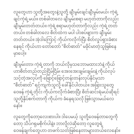
လူတွေဟာ သူတို့အတွေးနဲ့သူတို့ ချီးမွမ်းချင်ချီးမွမ်းမယ်၊ ကဲ့ရဲ့
ချင်ကဲ့ရဲ့မယ်။ တစ်ခါတလေ ချီးမွမ်းစရာ မဟုတ်တာကိုလည်း
ချီးမွမ်းတတ်တယ်။ ကဲ့ရဲ့စရာမဟုတ်တာကိုလည်း ကဲ့ရဲ့တတ်
တယ်။ တစ်ခါတလေ စိတ်ထဲက မပါ ပါးစပ်ဖျားက ချီးမွမ်း
တတ်တယ်။ အဲ့ဒါကြောင့် ကိုယ်ကလိုက်ပြီး စိတ်လှုပ်ရှားခံစား
နေရင် ကိုယ်ဟာ တော်တော် “စိတ်ဓာတ်” မခိုင်မာတဲ့သူဖြစ်နေ
မှာပေါ့။
ချီးမွမ်းတာ၊ ကဲ့ရဲ့တာကို ဘယ်လိုမှသဘောမထားဘဲနဲ့ ကိုယ်
ဟာစိတ်တည်တည်ငြိမ်ငြိမ်၊ အေးအေးချမ်းချမ်းနဲ့ ကိုယ်လုပ်
သင့်တဲ့အလုပ်ကို ဖြောင့်ဖြောင့်တန်းတန်းလုပ်နိုင်မှသာ
“စိတ်ဓာတ်” ရင့်ကျက်သူလို့ ခေါ်နိုင်ပါတယ်။ အခြားသူတွေ
ဝေဖန် ကဲ့ရဲ့တိုင်း ကိုယ်ကလိုက်ခံစားပြီး စိတ်ဆင်းရဲမယ်ဆိုရင်
သူတို့နှိပ်စက်တာကို ကိုယ်က ခံနေရသလို ဖြစ်သွားမယ်လေ
နော်။
လူတွေကိုတော့လေးစားပါ။ ဒါပေမယ့် သူတို့ဝေဖန်တာတွေကို
တော့ သိပ်ဂရုမစိုက်ပါနဲ့။ ဘာလို့လဲဆိုတော့ လူတွေရဲ့
ဝေဖန်ချက်တွေဟာ တဖက်သတ်ဖြစ်နေတာများတယ်လေနော်။