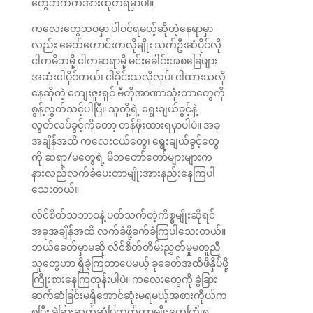
တွေဘက်ကအားထုတ်ရမှာပါ။
ကလေးတွေဘဝမှာ ပါဝင်ရမယ့်ဆိုတဲ့နေရာမှာ
လည်း ခေတ်ဟောင်းကလိုမျိုး သက်ဦးဆံပိုင်လို
ငါကမိဘမို့ ငါကဆရာမို့ မင်းခေါင်းအစခြေဖျား
အဆုံးငါပိုင်တယ်၊ ငါခိုင်းသလိုလုပ်၊ ငါထားသလို
နေဆိုတဲ့ ကျေးဇူးရှင် ဗီတိုအာဏာသုံးတာတွေကို
စွန့်လွှတ်သင့်ပါပြီ။ သူတို့ရဲ့ ရွေးချယ်ခွင့်နဲ့
လွတ်လပ်ခွင့်ကိုတော့ တန်ဖိုးထားရမှာပါပဲ။ အခု
အချိန်အထိ ကလေးငယ်တွေ၊ ရွေးချယ်ခွင့်တွေ
ကို ဆရာ/မတွေရဲ့ မိဘတော်တော်များများက
နားလည်လက်ခံပေးတာမျိုးအားနည်းနေကြပါ
သေးတယ်။
လိင်စိတ်သဘာဝနဲ့ ပတ်သက်တဲ့ကိစ္စမျိုးဆိုရင်
အခုအချိန်အထိ လက်ခံဖို့ခက်ခဲကြပါသေးတယ်။
ဘယ်ခေတ်မှာမဆို လိင်စိတ်တိမ်းညွှတ်မှုမတူညီ
သူတွေဟာ ရှိခဲ့ကြတာပေမယ့် ခုခေတ်အထိဖိနှိပ်ဖို့
ကြိုးစားနေကြတုန်းပါပဲ။ ကလေးတွေကို ခွဲခြား
ဆက်ဆံခြင်းမရှိအောင်ဆုံးမရမယ့်အစားကိုယ်က
စပြီး ခွဲခြားဆက်ဆံပြတတ်တာမျိုးတွေကြုံရ