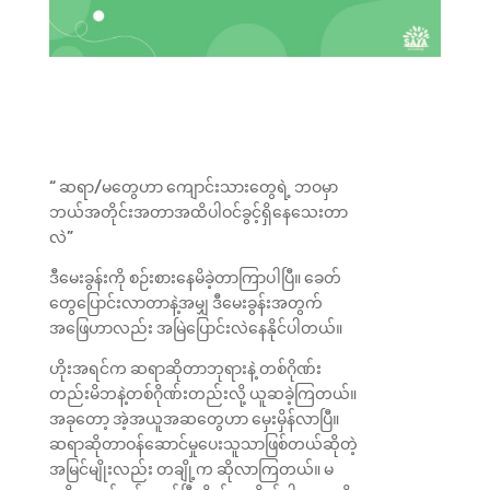
“ ဆရာ/မတွေဟာ ကျောင်းသားတွေရဲ့ ဘဝမှာ
ဘယ်အတိုင်းအတာအထိပါဝင်ခွင့်ရှိနေသေးတာ
လဲ”
ဒီမေးခွန်းကို စဉ်းစားနေမိခဲ့တာကြာပါပြီ။ ခေတ်
တွေပြောင်းလာတာနဲ့အမျှ ဒီမေးခွန်းအတွက်
အဖြေဟာလည်း အမြဲပြောင်းလဲနေနိုင်ပါတယ်။
ဟိုးအရင်က ဆရာဆိုတာဘုရားနဲ့ တစ်ဂိုဏ်း
တည်းမိဘနဲ့တစ်ဂိုဏ်းတည်းလို့ ယူဆခဲ့ကြတယ်။
အခုတော့ အဲ့အယူအဆတွေဟာ မှေးမှိန်လာပြီ။
ဆရာဆိုတာဝန်ဆောင်မှုပေးသူသာဖြစ်တယ်ဆိုတဲ့
အမြင်မျိုးလည်း တချို့က ဆိုလာကြတယ်။ မ