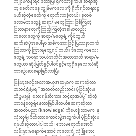
ကျိုးမကန်းရင် တော်ပြီ၊ ရိုက်သာရိုက်ပါ ဆရာဆို
တဲ့ ခေတ်ကနေ ကျွန်မကလေးကို ရိုက်ရင်တရားစွဲ
မယ်ဆိုတဲ့ခေတ်ကို ရောက်လာခဲ့တယ်။ ခုတစ်
လောမိဘတွေနဲ့ ဆရာ/ မတွေကြား ဖြစ်ကြတဲ့
ပြဿနာတွေကိုကြည့်ကြတဲ့အခါမှာလည်း
ကလေးတွေကို ဆရာ/မတွေရဲ့ ကိုင်တွယ်
ဆက်ဆံပုံအပေါ်မှာ အဓိကအားဖြင့် ပြဿနာတက်
ကြတာကို ကြားရတွေ့ရပါတယ်။ ဒီတော့ ကလေး
တွေရဲ့ ဘဝမှာ ဘယ်အတိုင်းအတာအထိ ဆရာ/မ
တွေဟာ ဆုံးဖြတ်ခွင့်ပါဝင်ခွင့်တွေရှိနေသေးလဲဆို
တာစဉ်းစားစရာဖြစ်လာပြီ။
မြန်မာ့အစဉ်အလာအယူအဆမှာက ဆရာဆိုတာ
စာသင်ရုံနဲ့မရ “ အတတ်လည်းသင်၊ ပဲ့ပြင်ဆုံးမ၊
သိပ္ပမချန်၊ ဘေးရန်ဆီးကာ၊ သင့်ရာအပ်ပို့” ဆိုတဲ့
တာဝန်တွေရှိနေတာဖြစ်ပါတယ်။ ဆရာဆိုတာ
အတတ်ပညာ (knowledge) ကိုပေးရုံသာမက နု
လုံးလှဖို့၊ စိတ်ထားကောင်းဖို့အတွက်ပါ ပဲ့ပြင်ဆုံးမ
ရမယ်ဆိုတာပါပါတယ်။ ဘေးမရောက်အောင်၊
လမ်းမှားမရောက်အောင် ကလေးရဲ့ လုံခြုံဘေး