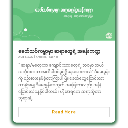
ခေတ်သစ်ကမ္ဘာမှာ ဆရာတွေရဲ့ အခန်းကဏ္ဍ
Aug 1, 2022
|
Articles
,
Teacher
“ ဆရာ/မတွေဟာ ကျောင်းသားတွေရဲ့ ဘဝမှာ ဘယ်
အတိုင်းအတာအထိပါဝင်ခွင့်ရှိနေသေးတာလဲ” ဒီမေးခွန်း
ကို စဉ်းစားနေမိခဲ့တာကြာပါပြီ။ ခေတ်တွေပြောင်းလာ
တာနဲ့အမျှ ဒီမေးခွန်းအတွက် အဖြေဟာလည်း အမြဲ
ပြောင်းလဲနေနိုင်ပါတယ်။ ဟိုးအရင်က ဆရာဆိုတာ
ဘုရားနဲ့...
Read More