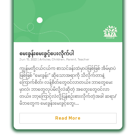
မေးခွန်းမေးခွင့်ပေးလိုက်ပါ
Jun 15, 2022
|
Articles
,
Children
,
Parent
,
Teacher
ကျွန်မတို့ငယ်ငယ်က စာသင်ခန်းထဲမှာပဲဖြစ်ဖြစ် အိမ်မှာပဲ
ဖြစ်ဖြစ် “မေးခွန်း” ဆိုသောအရာကို သိလိုက်တာနဲ့
ကြောက်စိတ်၊ လန့်စိတ်တွေဝင်လာတယ်။ ဘာတွေမေး
မှာလဲ၊ ဘာတွေလုပ်မိလို့လဲဆိုတဲ့ အတွေးတွေဝင်လာ
တယ်။ ဘာ့ကြောင့်လဲလို့ပြန်စဉ်းစားလိုက်တဲ့အခါ ဆရာ/
မိဘတွေက မေးခွန်းမေးခွင့်တွေ၊...
Read More