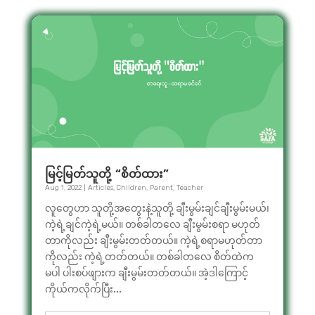
မြင့်မြတ်သူတို့ “စိတ်ထား”
Aug 1, 2022
|
Articles
,
Children
,
Parent
,
Teacher
လူတွေဟာ သူတို့အတွေးနဲ့သူတို့ ချီးမွမ်းချင်ချီးမွမ်းမယ်၊
ကဲ့ရဲ့ချင်ကဲ့ရဲ့မယ်။ တစ်ခါတလေ ချီးမွမ်းစရာ မဟုတ်
တာကိုလည်း ချီးမွမ်းတတ်တယ်။ ကဲ့ရဲ့စရာမဟုတ်တာ
ကိုလည်း ကဲ့ရဲ့တတ်တယ်။ တစ်ခါတလေ စိတ်ထဲက
မပါ ပါးစပ်ဖျားက ချီးမွမ်းတတ်တယ်။ အဲ့ဒါကြောင့်
ကိုယ်ကလိုက်ပြီး...