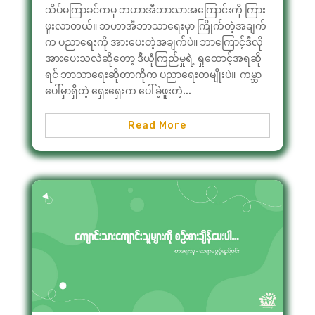
သိပ်မကြာခင်ကမှ ဘဟာအီဘာသာအကြောင်းကို ကြား
ဖူးလာတယ်။ ဘဟာအီဘာသာရေးမှာ ကြိုက်တဲ့အချက်
က ပညာရေးကို အားပေးတဲ့အချက်ပဲ။ ဘာကြောင့်ဒီလို
အားပေးသလဲဆိုတော့ ဒီယုံကြည်မှုရဲ့ ရှုထောင့်အရဆို
ရင် ဘာသာရေးဆိုတာကိုက ပညာရေးတမျိုးပဲ။ ကမ္ဘာ
ပေါ်မှာရှိတဲ့ ရှေးရှေးက ပေါ်ခဲ့ဖူးတဲ့...
Read More