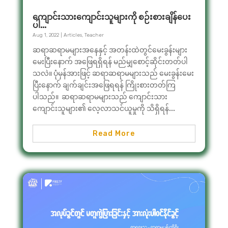
ကျောင်းသားကျောင်းသူများကို စဉ်းစားချိန်ပေး
ပါ…
Aug 1, 2022
|
Articles
,
Teacher
ဆရာဆရာမများအနေနှင့် အတန်းထဲတွင်မေးခွန်းများ
မေးပြီးနောက် အဖြေရရှိရန် မည်မျှစောင့်ဆိုင်းတတ်ပါ
သလဲ။ ပုံမှန်အားဖြင့် ဆရာဆရာမများသည် မေးခွန်းမေး
ပြီးနောက် ချက်ချင်းအဖြေရရန် ကြိုးစားတတ်ကြ
ပါသည်။ ဆရာဆရာမများသည် ကျောင်းသား
ကျောင်းသူများ၏ လေ့လာသင်ယူမှုကို သိရှိရန်...
Read More