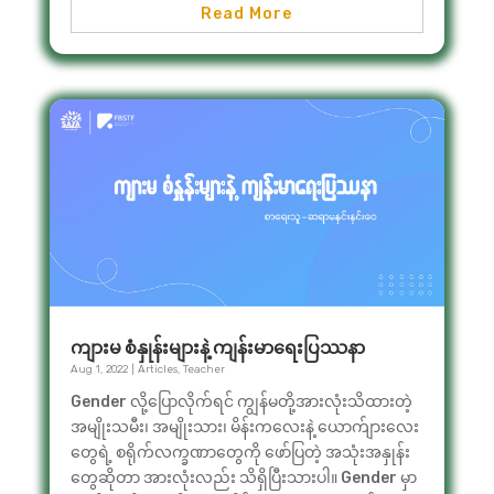
Read More
ကျားမ စံနှုန်းများနဲ့ ကျန်းမာရေးပြဿနာ
Aug 1, 2022
|
Articles
,
Teacher
Gender လို့ပြောလိုက်ရင် ကျွန်မတို့အားလုံးသိထားတဲ့
အမျိုးသမီး၊ အမျိုးသား၊ မိန်းကလေးနဲ့ ယောက်ျားလေး
တွေရဲ့ စရိုက်လက္ခဏာတွေကို ဖော်ပြတဲ့ အသုံးအနှုန်း
တွေဆိုတာ အားလုံးလည်း သိရှိပြီးသားပါ။ Gender မှာ