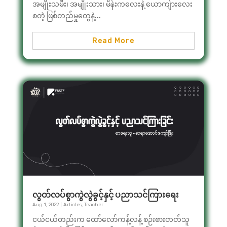
အမျိုးသမီး၊ အမျိုးသား၊ မိန်းကလေးနဲ့ ယောကျ်ားလေး
စတဲ့ ဖြစ်တည်မှုတွေနဲ့...
Read More
လွတ်လပ်စွာကွဲလွဲခွင့်နှင့် ပညာသင်ကြားရေး
Aug 1, 2022
|
Articles
,
Teacher
ငယ်ငယ်တည်းက ထော်လော်ကန့်လန့် စဉ်းစားတတ်သူ