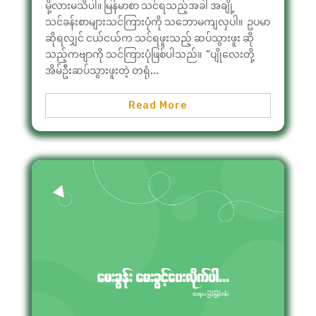
မို့လားမသိပါ။ မြန်မာစာ သင်ရသည့်အခါ အချို့
သင်ခန်းစာများသင်ကြားပုံကို သဘောမကျလှပါ။ ဥပမာ
ဆိုရလျှင် ငယ်ငယ်က သင်ရဖူးသည့် ဆပ်သွားဖူး ဆို
သည့်ကဗျာကို သင်ကြားပုံဖြစ်ပါသည်။ “ပျိုလေးတို့
အိမ်ဦးဆပ်သွားဖူးတဲ့ တရုံ...
Read More