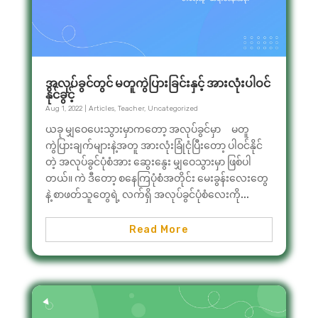
အလုပ်ခွင်တွင် မတူကွဲပြားခြင်းနှင့် အားလုံးပါဝင်
နိုင်ခွင့်
Aug 1, 2022
|
Articles
,
Teacher
,
Uncategorized
ယခု မျှဝေပေးသွားမှာကတော့ အလုပ်ခွင်မှာ မတူ
ကွဲပြားချက်များနဲ့အတူ အားလုံးခြုံငုံပြီးတော့ ပါဝင်နိုင်
တဲ့ အလုပ်ခွင်ပုံစံအား ဆွေးနွေး မျှဝေသွားမှာ ဖြစ်ပါ
တယ်။ ကဲ ဒီတော့ စနေကြပုံစံအတိုင်း မေးခွန်းလေးတွေ
နဲ့ စာဖတ်သူတွေရဲ့ လက်ရှိ အလုပ်ခွင်ပုံစံလေးကို...
Read More