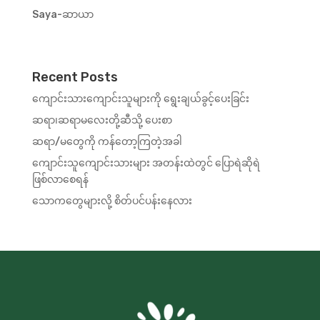
Saya-ဆာယာ
Recent Posts
ကျောင်းသားကျောင်းသူများကို ရွေးချယ်ခွင့်ပေးခြင်း
ဆရာ၊ဆရာမလေးတို့ဆီသို့ ပေးစာ
ဆရာ/မတွေကို ကန်တော့ကြတဲ့အခါ
ကျောင်းသူကျောင်းသားများ အတန်းထဲတွင် ပြောရဲဆိုရဲ
ဖြစ်လာစေရန်
သောကတွေများလို့ စိတ်ပင်ပန်းနေလား