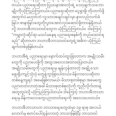
တယ်။ ပညာရေးဆိုတာ ပြဿနာအားလုံးရဲ့ သော့ချက်သဘော
မျိုးကိုယုံကြည်ကြတယ်။ ပညာရေးဆိုတာ ငွေရှာဖို့၊ တိုးတက်ဖို့
အတွက်ပဲ မဟုတ်ဘဲ လူသားအချင်းချင်းမှာ နားလည်လက်ခံ
ခြင်း၊ စာနာခြင်းတွေတိုးပွားအောင်လုပ်ဆောင်ဖို့တာဝန်ရှိတယ်
လို့ ဘဟာအီဘာသာဝင်တွေက ယုံကြည်ကြတယ်။ ဒါကြောင့်
“ကမ္ဘာလုံးဆိုင်ရာ မသင်မနေရ ပညာရေးစနစ်ကို တည်ထောင်ရ
မည်” ဆိုတာဟာ ဘဟာအီဘာသာဝင်တွေရဲ့အဓိက ယုံကြည်
ချက်တစ်ခုဖြစ်တယ်။
ဘဟာအီရဲ့ ပညာရေးမှာ နောက်ထပ်ထူးခြားတာက အမျိုးသမီး
တွေကို ပညာပေးဖို့ကို အထူးအလေးအထားပြောတယ်။
အမျိုးသမီးတွေကို ပညာရေးမှ ချန်လှန်ထားတဲ့ အချို့သော
ရှေးရိုးကျင့်သုံးပုံ တွေနဲ့ကွာခြားပါတယ်။ မိန်းကလေးဆိုတာ
တစ်နေ့ကျရင် အမေဖြစ်လာမယ်၊ မိသားစုတစ်စုမှာ အမေတွေ
ပညာတတ်လာတဲ့အခါ မိသားစုတစ်စုလုံးကို ကူညီလိုက်တာနဲ့
အတူတူပဲလို့ ယုံကြည်ကြပါတယ်။ ဒါကြောင့် ဘဟာအီဘာသာ
ရေးမှ မိန်းကလေးတွေပညာတတ်ရေးကို အလေးပေးတယ်။
ဘဟာအီဘာသာဟာ ဘာသာရေးတွေထဲမှာ ၁၉ ရာစု အလယ်
လောက်မှ စတင်ပေါ်ထွန်းလာတဲ့ ဘာသာဖြစ်ပြီး ဘာသာဝင်