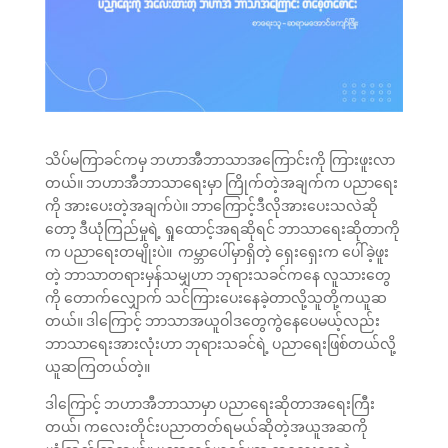
သိပ်မကြာခင်ကမှ ဘဟာအီဘာသာအကြောင်းကို ကြားဖူးလာ
တယ်။ ဘဟာအီဘာသာရေးမှာ ကြိုက်တဲ့အချက်က ပညာရေး
ကို အားပေးတဲ့အချက်ပဲ။ ဘာကြောင့်ဒီလိုအားပေးသလဲဆို
တော့ ဒီယုံကြည်မှုရဲ့ ရှုထောင့်အရဆိုရင် ဘာသာရေးဆိုတာကို
က ပညာရေးတမျိုးပဲ။ ကမ္ဘာပေါ်မှာရှိတဲ့ ရှေးရှေးက ပေါ်ခဲ့ဖူး
တဲ့ ဘာသာတရားမှန်သမျှဟာ ဘုရားသခင်ကနေ လူသားတွေ
ကို တောက်လျှောက် သင်ကြားပေးနေခဲ့တာလို့သူတို့ကယူဆ
တယ်။ ဒါကြောင့် ဘာသာအယူဝါဒတွေကွဲနေပေမယ့်လည်း
ဘာသာရေးအားလုံးဟာ ဘုရားသခင်ရဲ့ ပညာရေးဖြစ်တယ်လို့
ယူဆကြတယ်တဲ့။
ဒါကြောင့် ဘဟာအီဘာသာမှာ ပညာရေးဆိုတာအရေးကြီး
တယ်၊ ကလေးတိုင်းပညာတတ်ရမယ်ဆိုတဲ့အယူအဆကို