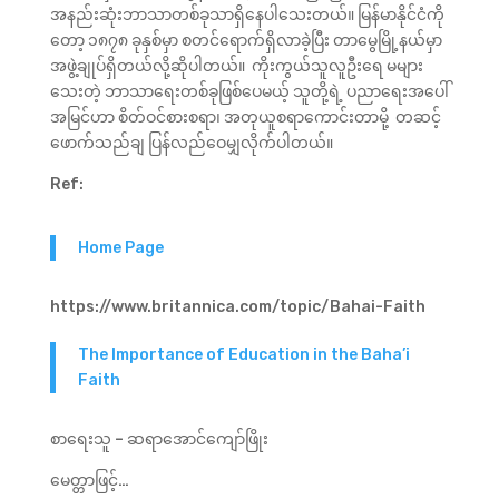
အနည်းဆုံးဘာသာတစ်ခုသာရှိနေပါသေးတယ်။ မြန်မာနိုင်ငံကို
တော့ ၁၈၇၈ ခုနှစ်မှာ စတင်ရောက်ရှိလာခဲ့ပြီး တာမွေမြို့နယ်မှာ
အဖွဲ့ချုပ်ရှိတယ်လို့ဆိုပါတယ်။ ကိုးကွယ်သူလူဦးရေ မများ
သေးတဲ့ ဘာသာရေးတစ်ခုဖြစ်ပေမယ့် သူတို့ရဲ့ ပညာရေးအပေါ်
အမြင်ဟာ စိတ်ဝင်စားစရာ၊ အတုယူစရာကောင်းတာမို့ တဆင့်
ဖောက်သည်ချ ပြန်လည်ဝေမျှလိုက်ပါတယ်။
Ref:
Home Page
https://www.britannica.com/topic/Bahai-Faith
The Importance of Education in the Baha’i
Faith
စာရေးသူ – ဆရာအောင်ကျော်ဖြိုး
မေတ္တာဖြင့်…