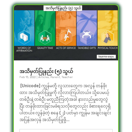
အသိမှတ်ပြုနည်း (၅) သွယ်
Feb 15, 2022
|
Articles
,
Parent
,
Teacher
[Unicode] ကျွန်မတို့ လူသားတွေက အလွန် တန်ဖိုး
ထား အသိမှတ်ပြုမှုကို လိုလားကြပါတယ်။ သို့ပေမယ့်
တစ်ဦးနဲ့ တစ်ဦး မတူညီကြတဲ့အခါ နားလည်မှုတွေလွဲ
ပြီး တန်ဖိုးထားခြင်းမခံရသလိုတွေလည်း ခံစားရလေ့ရှိ
ပါတယ်။ လွန်ခဲ့တဲ့ စနေ (၂) ပတ်မှာ ကျွန်မ အချင်းချင်း
အပြန်အလှန် အသိမှတ်ပြုဖို့...