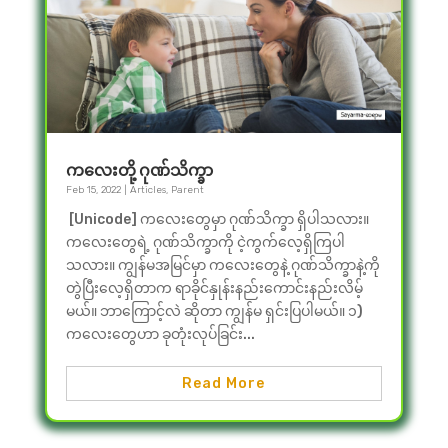
ကလေးတို့ ဂုဏ်သိက္ခာ
Feb 15, 2022
|
Articles
,
Parent
[Unicode] ကလေးတွေမှာ ဂုဏ်သိက္ခာ ရှိပါသလား။
ကလေးတွေရဲ့ ဂုဏ်သိက္ခာကို ငဲ့ကွက်လေ့ရှိကြပါ
သလား။ ကျွန်မအမြင်မှာ ကလေးတွေနဲ့ ဂုဏ်သိက္ခာနဲ့ကို
တွဲပြီးလေ့ရှိတာက ရာခိုင်နှုန်းနည်းကောင်းနည်းလိမ့်
မယ်။ ဘာကြောင့်လဲ ဆိုတာ ကျွန်မ ရှင်းပြပါမယ်။ ၁)
ကလေးတွေဟာ ခုတုံးလုပ်ခြင်း...
Read More