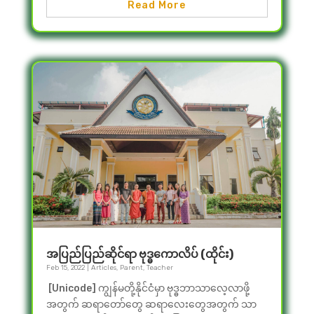
Read More
အပြည်ပြည်ဆိုင်ရာ ဗုဒ္ဓကောလိပ် (ထိုင်း)
Feb 15, 2022
|
Articles
,
Parent
,
Teacher
[Unicode] ကျွန်မတို့နိုင်ငံမှာ ဗုဒ္ဓဘာသာလေ့လာဖို့
အတွက် ဆရာတော်တွေ ဆရာလေးတွေအတွက် သာ