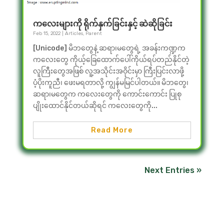
ကလေးများကို ရိုက်နှက်ခြင်းနှင့် ဆဲဆိုခြင်း
Feb 15, 2022
|
Articles
,
Parent
[Unicode] မိဘတွေနဲ့ ဆရာ၊မတွေရဲ့ အခန်းကဏ္ဍက
ကလေးတွေ ကိုယ့်ခြေထောက်ပေါ်ကိုယ်ရပ်တည်နိုင်တဲ့
လူကြီးတွေအဖြစ် လူ့အသိုင်းအဝိုင်းမှာ ကြီးပြင်းလာဖို့
ပံ့ပိုးကူညီ၊ ဖေးမရတာလို့ ကျွန်မမြင်ပါတယ်။ မိဘတွေ၊
ဆရာ၊မတွေက ကလေးတွေကို ကောင်းကောင်း ပြုစု
ပျိုးထောင်နိုင်တယ်ဆိုရင် ကလေးတွေကို...
Read More
Next Entries »