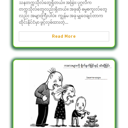
သနတက္ကသိုလ်တွေရှိတယ်။ အခြား ပုဂ္ဂလိက
တက္ကသိုလ်တွေလည်းရှိတယ်။ အခုဆို ဓမ္မစကူးလ်တွေ
လည်း အများကြီးပါပဲ။ ကျွန်မ အခု မျှဝေချင်တာက
ထိုင်းနိုင်ငံမှာ ဖွင့်လှစ်ထားတဲ့...
Read More