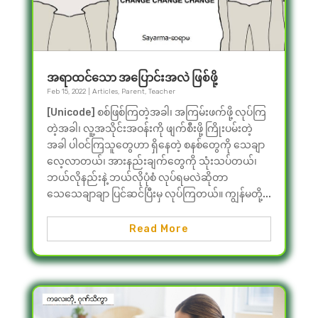
အရာထင်သော အပြောင်းအလဲ ဖြစ်ဖို့
Feb 15, 2022
|
Articles
,
Parent
,
Teacher
[Unicode] စစ်ဖြစ်ကြတဲ့အခါ၊ အကြမ်းဖက်ဖို့ လုပ်ကြ
တဲ့အခါ၊ လူ့အသိုင်းအဝန်းကို ဖျက်စီးဖို့ ကြိုးပမ်းတဲ့
အခါ ပါဝင်ကြသူတွေဟာ ရှိနေတဲ့ စနစ်တွေကို သေချာ
လေ့လာတယ်၊ အားနည်းချက်တွေကို သုံးသပ်တယ်၊
ဘယ်လိုနည်းနဲ့ ဘယ်လိုပုံစံ လုပ်ရမလဲဆိုတာ
သေသေချာချာ ပြင်ဆင်ပြီးမှ လုပ်ကြတယ်။ ကျွန်မတို့...
Read More