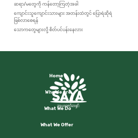
ဆရာ/မတွေကို ကန်တော့ကြတဲ့အခါ
ကျောင်းသူကျောင်းသားများ အတန်းထဲတွင် ပြောရဲဆိုရဲ
Multiple Choice
ဖြစ်လာစေရန်
သောကတွေများလို့ စိတ်ပင်ပန်းနေလား
(2) တရားမျှတခြင်းဆိုတာ ဘာလဲ။
True or False
Home
(3) သင်ခန်းစာနဲ့ပတ်သက်တဲ့ နောက်ထပ်မေးခွန်းတွေကို
ဖြေပြီး ကိုယ်နဲ့ ကိုက်ညီတာကို ရွေးပါ။ (Multiple
Who We Are
Choice)
What We Do
Subjective Questions
What We Offer