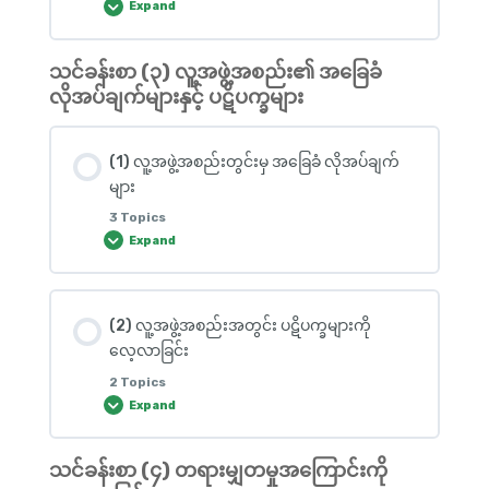
Expand
မယ်။
(1) အောက်မှာပေးထားတဲ့အကြောင်းအရာတွေကိုဖတ်ပြီး
ကိုယ်နဲ့ ကိုက်ညီတာတွေကို ရွေးကြမယ်။
သင်ခန်းစာ (၃) လူ့အဖွဲ့အစည်း၏ အခြေခံ
Lesson Content
(3) Image Pairing
လိုအပ်ချက်များနှင့် ပဋိပက္ခများ
0% COMPLETE
0/5 Steps
(2) မိသားစုနဲ့ပတ်သက်ပြီး ကိုယ့်ကိုယ်ကိုယ် ပြန်လည်
သုံးသပ်ကြည့်ကြမယ်။ ကိုယ့်ရဲ့ခံစားချက်ကို ရွေးကြမယ်။
(1) လူ့အဖွဲ့အစည်းတွင်းမှ အခြေခံ လိုအပ်ချက်
(4) Multiple Choice
(1) ကျား/မ (သို့) ဂျန်ဒါ
များ
3 Topics
အောက်မှာပေးထားတဲ့ ပုံတွေကိုကြည့်ပြီး အဖြေမှန် ရွေးကြ
Expand
အောက်မှာပေးထားတဲ့ အချက်တစ်ချက်ချင်းစီကို ဖတ်ပြီး
မယ်။
သက်ဆိုင်တယ်လို့ထင်တဲ့ ဂျန်ဒါကို ရွေးကြမယ်။
Lesson Content
(2) လူ့အဖွဲ့အစည်းအတွင်း ပဋိပက္ခများကို
(5) Image Pairing
0% COMPLETE
0/3 Steps
(3) Select the words
လေ့လာခြင်း
2 Topics
Expand
(1) လူ့အဖွဲ့အစည်းတွင်းမှ အခြေခံ လိုအပ်ချက်များ ကို
Multiple Choice
လေ့လာကြမယ်
သင်ခန်းစာ (၄) တရားမျှတမှုအကြောင်းကို
Lesson Content
(4) ကျား/မ (သို့) ဂျန်ဒါသတ်မှတ်ချက်များ