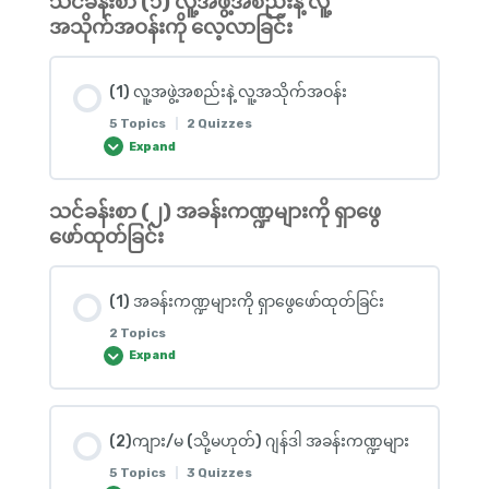
သင်ခန်းစာ (၁) လူ့အဖွဲ့အစည်းနဲ့ လူ့
Lesson Content
အသိုက်အဝန်းကို လေ့လာခြင်း
0% COMPLETE
0/1 Steps
(1) လူ့အဖွဲ့အစည်းနဲ့ လူ့အသိုက်အဝန်း
Exploring Our Society သင်ခန်းစာ မိတ်ဆက်
5 Topics
|
2 Quizzes
Expand
သင်ခန်းစာ (၂) အခန်းကဏ္ဍများကို ရှာဖွေ
Lesson Content
ဖော်ထုတ်ခြင်း
0% COMPLETE
0/5 Steps
(1) အခန်းကဏ္ဍများကို ရှာဖွေဖော်ထုတ်ခြင်း
(1) လူ့အဖွဲ့အစည်းနဲ့လူ့အသိုက်အ၀န်းကိုလေ့လာကြမယ်။
2 Topics
Expand
Multiple Choice
Lesson Content
(2)ကျား/မ (သို့မဟုတ်) ဂျန်ဒါ အခန်းကဏ္ဍများ
0% COMPLETE
0/2 Steps
(2) လူ့အဖွဲ့အစည်း (Society) ထဲမှာရှိတဲ့ လူသိများတဲ့ လူ့
5 Topics
|
3 Quizzes
အသိုက်အဝန်း (Community) လေးတွေကို လေ့လာကြ