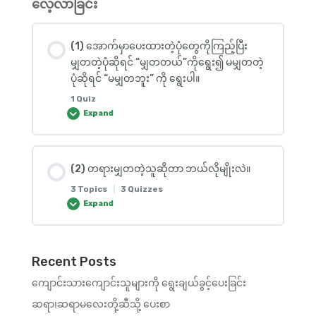
လေ့လာခြင်း
0% COMPLETE
0/2 Steps
(2) အောက်မှာပေးထားတဲ့ပုံတွေထဲက ကိုယ့်အတွက်
လိုအပ်တဲ့အရာနဲ့ လိုချင်တဲ့အရာကို ခွဲကြမယ်။
(1) အောက်မှာပေးထားတဲ့ပုံတွေကိုကြည့်ပြီး
Multiple Choice
(1) ပဋိပက္ခအမျိုးအစားများ
မျှတတဲ့ပုံဆိုရင် “မျှတတယ်”ကိုရွေး၍ မမျှတတဲ့
(3) အောက်မှာပေးထားတဲ့စာတွေကိုဖတ်ပြီး ထိတွေ့
ပုံဆိုရင် “မမျှတဘူး” ကို ရွေးပါ။
ကိုင်တွယ်လို့ရတဲ့အရာတွေနဲ့ ထိတွေ့ကိုင်တွယ်လို့မရ တဲ့
(5) လူ့အဖွဲ့အစည်းတွင်းမှ ကျွန်တော်
1 Quiz
(2) အောက်မှာပေးထားတဲ့မေးခွန်းတွေကိုဖတ်ပြီး ဘယ်လို
အရာတွေကိုခွဲကြမယ်။
Expand
အကြောင်းအရာကြောင့် ဖြစ်လာရတဲ့ ပြဿနာ (ပဋိပက္ခ)
လဲဆိုတာ ပေးထားတဲ့ အကြောင်းအရာများကို ကြည့်ပြီး
Multiple Choice
ဖြည့်ကြမယ်။
Lesson Content
(2) တရားမျှတတဲ့သူဆိုတာ ဘယ်လိုမျိုးလဲ။
3 Topics
|
3 Quizzes
Expand
Multiple Choice
Lesson Content
Recent Posts
0% COMPLETE
0/3 Steps
ကျောင်းသားကျောင်းသူများကို ရွေးချယ်ခွင့်ပေးခြင်း
ဆရာ၊ဆရာမလေးတို့ဆီသို့ ပေးစာ
(1) ဆရာမဖြူဖြူနှင့် ဆရာမအေးအေး