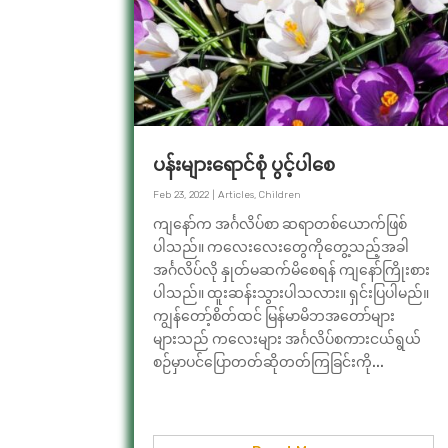
ပန်းများရောင်စုံ ပွင့်ပါစေ
Feb 23, 2022
|
Articles
,
Children
ကျနော်က အင်္ဂလိပ်စာ ဆရာတစ်ယောက်ဖြစ်
ပါသည်။ ကလေးလေးတွေကိုတွေ့သည့်အခါ
အင်္ဂလိပ်လို နှုတ်မဆက်မိစေရန် ကျနော်ကြိုးစား
ပါသည်။ ထူးဆန်းသွားပါသလား။ ရှင်းပြပါမည်။
ကျွန်တော့်စိတ်ထင် မြန်မာမိဘအတော်များ
များသည် ကလေးများ အင်္ဂလိပ်စကားငယ်ရွယ်
စဉ်မှာပင်ပြောတတ်ဆိုတတ်ကြခြင်းကို...