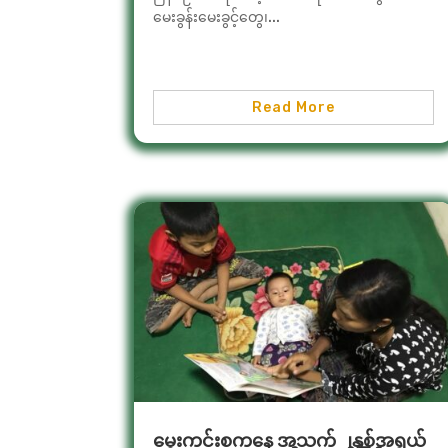
မေးခွန်းမေးခွင့်တွေ၊...
Read More
မွေးကင်းစကနေ အသက် ၂နှစ်အရွယ်