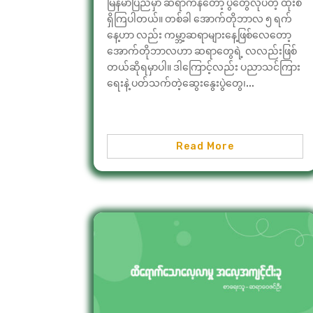
မြန်မာပြည်မှာ ဆရာကန်တော့ ပွဲတွေလုပ်တဲ့ ထုံးစံ
ရှိကြပါတယ်။ တစ်ခါ အောက်တိုဘာလ ၅ ရက်
နေ့ဟာ လည်း ကမ္ဘာ့ဆရာများနေ့ဖြစ်လေတော့
အောက်တိုဘာလဟာ ဆရာတွေရဲ့ လလည်းဖြစ်
တယ်ဆိုရမှာပါ။ ဒါကြောင့်လည်း ပညာသင်ကြား
ရေးနဲ့ ပတ်သက်တဲ့ဆွေးနွေးပွဲတွေ၊...
Read More