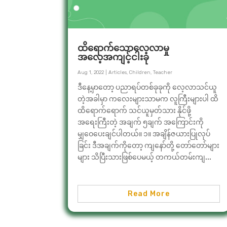
ထိရောက်သောလေ့လာမှု
အလေ့အကျင့်ငါးခု
Aug 1, 2022
|
Articles
,
Children
,
Teacher
ဒီနေ့မှာတော့ ပညာရပ်တစ်ခုခုကို လေ့လာသင်ယူ
တဲ့အခါမှာ ကလေးများသာမက လူကြီးများပါ ထိ
ထိရောက်ရောက် သင်ယူမှတ်သား နိုင်ဖို့
အရေးကြီးတဲ့ အချက် ၅ချက် အကြောင်းကို
မျှဝေပေးချင်ပါတယ်။ ၁။ အချိန်ဇယားပြုလုပ်
ခြင်း ဒီအချက်ကိုတော့ ကျနော်တို့ တော်တော်များ
များ သိပြီးသားဖြစ်ပေမယ့် တကယ်တမ်းကျ...
Read More