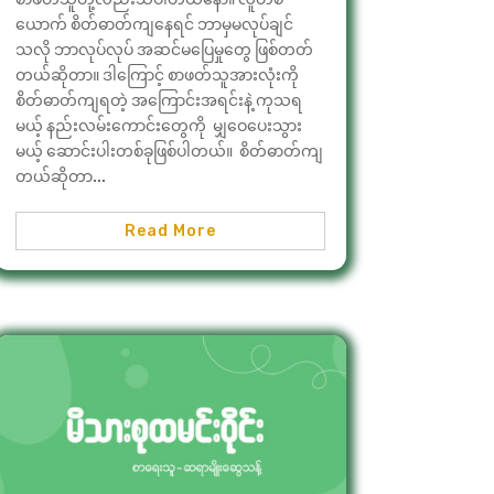
ယောက် စိတ်ဓာတ်ကျနေရင် ဘာမှမလုပ်ချင်
သလို ဘာလုပ်လုပ် အဆင်မပြေမှုတွေ ဖြစ်တတ်
တယ်ဆိုတာ။ ဒါကြောင့် စာဖတ်သူအားလုံးကို
စိတ်ဓာတ်ကျရတဲ့ အကြောင်းအရင်းနဲ့ ကုသရ
မယ့် နည်းလမ်းကောင်းတွေကို မျှဝေပေးသွား
မယ့် ဆောင်းပါးတစ်ခုဖြစ်ပါတယ်။ စိတ်ဓာတ်ကျ
တယ်ဆိုတာ...
Read More