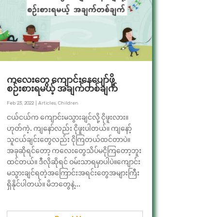
ကလေးတွေ ကျောင်းနေပျော်ဖို့
စဉ်းစားရမယ့် အချက်တစ်ချက်
Feb 23, 2022
|
Articles
,
Children
ငယ်ငယ်က ကျောင်းမသွားချင်လို့ ငိုဖူးလား။
ဟုတ်ကဲ့. ကျနော်လည်း ငိုဖူးပါတယ်။ ကျနော့်
သူငယ်ချင်းတွေလည်း ငိုကြတယ်ထင်တာပဲ။
အခုဆိုရင်တော့ ကလေးတွေသိပ်မငိုကြတော့ဘူး
ထင်တယ်။ ဒီလိုဆိုရင် ဝမ်းသာရမှာပါပဲ။ကျောင်း
မသွားချင်ရတဲ့အကြောင်းအရင်းတွေအများကြီး
ရှိနိုင်ပါတယ်။ မိဘတွေနဲ့...