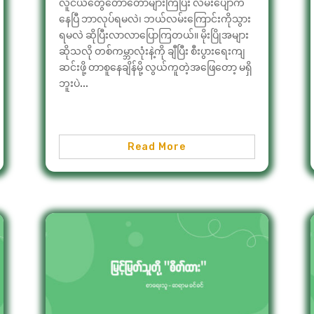
လူငယ်တွေတော်တော်များကြပြီး လမ်းပျောက်
နေပြီ ဘာလုပ်ရမလဲ၊ ဘယ်လမ်းကြောင်းကိုသွား
ရမလဲ ဆိုပြီးလာလာပြောကြတယ်။ မိုးပြိုအများ
ဆိုသလို တစ်ကမ္ဘာလုံးနဲ့ကို ချီပြီး စီးပွားရေးကျ
ဆင်းဖို့ တာစူနေချိန်မို့ လွယ်ကူတဲ့အဖြေတော့ မရှိ
ဘူးပဲ...
Read More