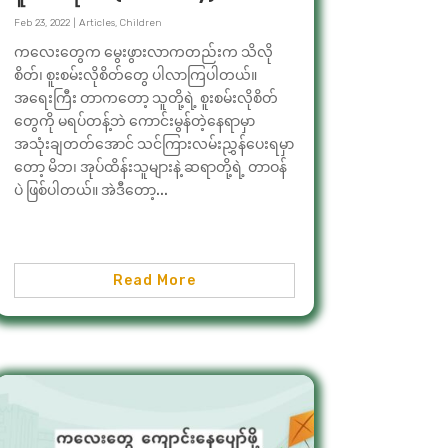
Feb 23, 2022
|
Articles
,
Children
ကလေးတွေက မွေးဖွားလာကတည်းက သိလို
စိတ်၊ စူးစမ်းလိုစိတ်တွေ ပါလာကြပါတယ်။
အရေးကြီး တာကတော့ သူတို့ရဲ့ စူးစမ်းလိုစိတ်
တွေကို မရပ်တန့်ဘဲ ကောင်းမွန်တဲ့နေရာမှာ
အသုံးချတတ်အောင် သင်ကြားလမ်းညွှန်ပေးရမှာ
တော့ မိဘ၊ အုပ်ထိန်းသူများနဲ့ ဆရာတို့ရဲ့ တာဝန်
ပဲ ဖြစ်ပါတယ်။ အဲဒီတော့...
Read More