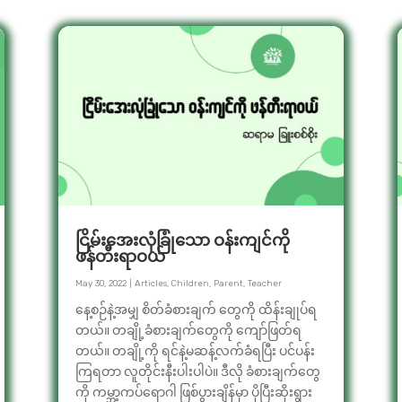
ငြိမ်းအေးလုံခြုံသော ဝန်းကျင်ကို
ဖန်တီးရာဝယ်
May 30, 2022
|
Articles
,
Children
,
Parent
,
Teacher
နေ့စဉ်နဲ့အမျှ စိတ်ခံစားချက် တွေကို ထိန်းချုပ်ရ
တယ်။ တချို့ခံစားချက်တွေကို ကျော်ဖြတ်ရ
တယ်။ တချို့ကို ရင်နဲ့မဆန့်လက်ခံရပြီး ပင်ပန်း
ကြရတာ လူတိုင်းနီးပါးပါပဲ။ ဒီလို ခံစားချက်တွေ
ကို ကမ္ဘာ့ကပ်ရောဂါ ဖြစ်ပွားချိန်မှာ ပိုပြီးဆိုးရွား