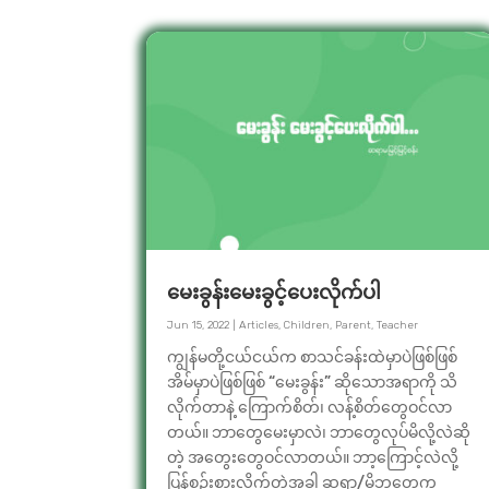
မေးခွန်းမေးခွင့်ပေးလိုက်ပါ
Jun 15, 2022
|
Articles
,
Children
,
Parent
,
Teacher
ကျွန်မတို့ငယ်ငယ်က စာသင်ခန်းထဲမှာပဲဖြစ်ဖြစ်
အိမ်မှာပဲဖြစ်ဖြစ် “မေးခွန်း” ဆိုသောအရာကို သိ
လိုက်တာနဲ့ ကြောက်စိတ်၊ လန့်စိတ်တွေဝင်လာ
တယ်။ ဘာတွေမေးမှာလဲ၊ ဘာတွေလုပ်မိလို့လဲဆို
တဲ့ အတွေးတွေဝင်လာတယ်။ ဘာ့ကြောင့်လဲလို့
ပြန်စဉ်းစားလိုက်တဲ့အခါ ဆရာ/မိဘတွေက