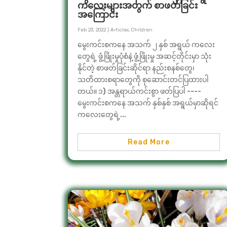
ကလေးများအတွက် စာဖတ်ခြင်း
အကြောင်း
Feb 23, 2022
|
Articles
,
Children
မွေးကင်းစကနေ အသက် ၂ နှစ် အရွယ် ကလေး
တွေရဲ့ ဖွံ့ဖြိုးမှုပုံစံနဲ့ ဖွံ့ဖြိုးမှု အဆင့်တိုင်းမှာ သုံး
နိုင်တဲ့ စာဖတ်ခြင်းဆိုင်ရာ နည်းစနစ်တွေ၊
သတိထားစရာတွေကို စုဆောင်းတင်ပြထားပါ
တယ်။ ၁) အန္တရာယ်ကင်းစွာ ဖတ်ပြပါ ----
မွေးကင်းစကနေ အသက် နှစ်နှစ် အရွယ်မှာဆိုရင်
ကလေးတွေရဲ့...
Read More