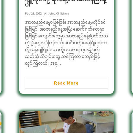
ပါ
Feb 23, 2022
|
Articles
,
Children
အာဇာနည်နေ့မှာဖြစ်ဖြစ်၊ အာဇာနည်နေ့မတိုင်ခင်
ဖြစ်ဖြစ်၊ အာဇာနည်နေ့အပြီး နောက်ရက်တွေမှာ
ဖြစ်ဖြစ် ကျောင်းတွေမှာ အာဇာနည်နေ့နဲ့ပတ်သတ်
တဲ့ ပွဲတွေလုပ်ကြတယ်၊ စာစီစာကုံးရေးပြိုင်ရတာ
တို့၊ ပန်းချီပြိုင်ရတာတို့၊ အာဇာနည်နေ့နဲ့ ပတ်
သတ်တဲ့ သီချင်းတွေ သင်ကြတာ စသည်ဖြင့်
လုပ်ကြတယ်။ အခု...
Read More