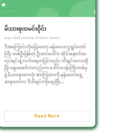
မိသားစုထမင်းဝိုင်း
Aug 1, 2022
|
Articles
,
Children
,
Parent
ဒီအကြောင်းကိုပြောတော့ မန်းလေးလူရွှင်တော်
ကြီး တစ်ဦးဖြစ်တဲ့ ဦးထင်ပေါ်က ဆိုင်းနောက်ထ
လုပ်ရင်းနဲ့ လက်ရေတပြင်တည်း သီချင်းလေးဆို
ပြီး ရှေးခေတ်ကတည်းက ဒေါင်းလန်းကြီးတစ်ခု
နဲ့ မိသားစုအားလုံး စားကြတာကို နန်းတော်ရှေ့
ဆရာတင်က ဒီသီချင်းကိုရေးပြီး...
Read More