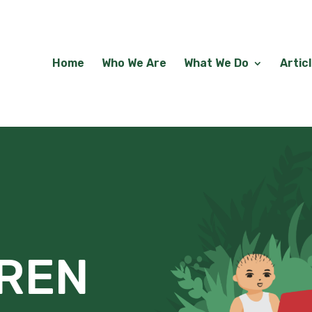
Home
Who We Are
What We Do
Artic
REN