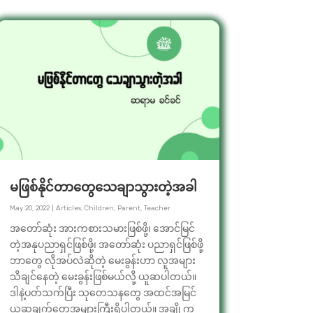
မဖြစ်နိုင်တာတွေသေချာသွားတဲ့အခါ
May 20, 2022
|
Articles
,
Children
,
Parent
,
Teacher
အတော်ဆုံး အားကစားသမားဖြစ်ဖို့၊ အောင်မြင်
တဲ့အနုပညာရှင်ဖြစ်ဖို့၊ အတော်ဆုံး ပညာရှင်ဖြစ်ဖို့
ဘာတွေ လိုအပ်လဲဆိုတဲ့ မေးခွန်းဟာ လူအများ
သိချင်နေတဲ့ မေးခွန်းဖြစ်မယ်လို့ ယူဆပါတယ်။
ဒါနဲ့ပတ်သက်ပြီး သုတေသနတွေ အထင်အမြင်
ယူဆချက်တွေအများကြီးရှိပါတယ်။ အချို့က