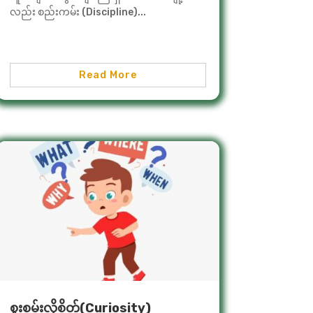
လည်း စည်းကမ်း (Discipline)...
Read More
စူးစမ်းလိုစိတ်(Curiosity)