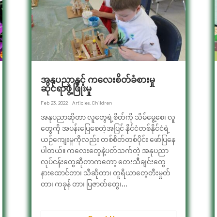
အနုပညာနှင့် ကလေးစိတ်ခံစားမှု
ဆိုင်ရာဖွံ့ဖြိုးမှု
Feb 23, 2022
|
Articles
,
Children
အနုပညာဆိုတာ လူတွေရဲ့စိတ်ကို သိမ်မွေ့စေ၊ လူ
တွေကို အပန်းပြေစေတဲ့အပြင် နိုင်ငံတစ်နိုင်ငံရဲ့
ယဉ်ကျေးမှုကိုလည်း တစ်စိတ်တစ်ပိုင်း ဖော်ပြနေ
ပါတယ်။ ကလေးတွေနဲ့ပတ်သက်တဲ့ အနုပညာ
လုပ်ငန်းတွေဆိုတာကတော့ တေးသီချင်းတွေ
နားထောင်တာ၊ သီဆိုတာ၊ တူရိယာတွေတီးမှုတ်
တာ၊ ကခုန် တာ၊ ပြဇာတ်တွေ၊...