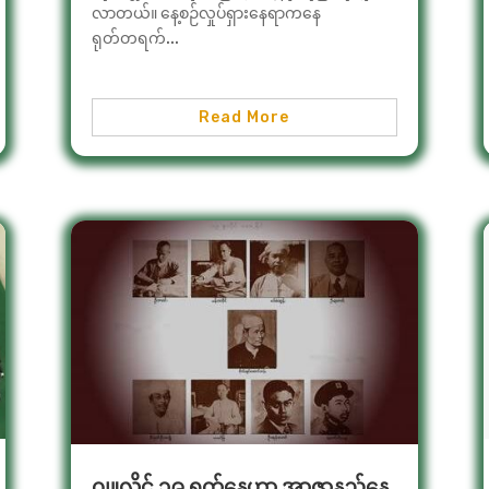
လာတယ်။ နေ့စဉ်လှုပ်ရှားနေရာကနေ
ရုတ်တရက်...
Read More
ဂျူလိုင် ၁၉ ရက်နေ့ဟာ အာဇာနည်နေ့