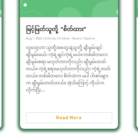
မြင့်မြတ်သူတို့ “စိတ်ထား”
Aug 1, 2022
|
Articles
,
Children
,
Parent
,
Teacher
လူတွေဟာ သူတို့အတွေးနဲ့သူတို့ ချီးမွမ်းချင်
ချီးမွမ်းမယ်၊ ကဲ့ရဲ့ချင်ကဲ့ရဲ့မယ်။ တစ်ခါတလေ
ချီးမွမ်းစရာ မဟုတ်တာကိုလည်း ချီးမွမ်းတတ်
တယ်။ ကဲ့ရဲ့စရာမဟုတ်တာကိုလည်း ကဲ့ရဲ့တတ်
တယ်။ တစ်ခါတလေ စိတ်ထဲက မပါ ပါးစပ်ဖျား
က ချီးမွမ်းတတ်တယ်။ အဲ့ဒါကြောင့် ကိုယ်က
လိုက်ပြီး...
Read More