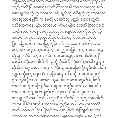
ကျွန်မတို့ မိဘတွေက ကလေးမွေးကင်းစကနေ သူတို့ ကြီးပြင်း
သည်အထိ ပြုစုစောင့်ရှောက်ကြတဲ့အခါ ကလေးတွေကို စိတ်
ခံစားချက်ရှိတဲ့ လူသားတွေ၊ စွမ်းရည်ကိုယ်စီရှိတဲ့ လူသားလေး
တွေဆိုတာ မေ့ပြီး ကျွန်မတို့ ပိုင်ဆိုင်တဲ့ ပစ္စည်းလေးတွေလို
မသိစိတ်ကနေ မြင်မိလာတယ်။ ကိုယ်ဖြစ်ချင်သလို ဖြစ်စေချင်
တယ်။ ထားရာနေ စေရာသွားလုပ်စေချင်တယ်။ ကိုယ်ခိုင်းတဲ့
အတိုင်း မလုပ်တော့ဘူးဆိုရင် ဒေါသထွက်တယ်၊ ဆူမယ်၊
ခြိမ်းခြောက်မယ် စသဖြင့်လုပ်တတ်ကြသေးတယ်။ ကလေး
တွေကောင်းဖို့အတွက်ဆိုတဲ့ အကြောင်းပြချက်နဲ့ ကလေးတွေ
ကို ချုပ်ကိုင်တော့တာပါပဲ။ ကလေးတွေမှာ အနာဂါတ်တွေရှိ
တယ်။ အဲဒီ့အနာဂါတ်ကို သူတို့ကိုယ်တိုင် ပုံဖေါ်တဲ့အခါ ကျွန်မ
တို့ မိဘတွေ ဆရာ၊မတွေက ပံ့ပိုးသူတွေအဖြစ် ရှိနေဖို့လိုတာပါ။
ကျွန်မတို့တွေ မရခဲ့တဲ့ အခြေအနေတစ်ခုကို ကလေးတွေကို
ဇွတ်တွန်းပို့တာက မတရားဘူးပေါ့။ ကလေးတွေကို ချစ်ရင်
ကလေးတွေအကြောင်းသေချာနားလည်အောင် လုပ်ပေးပါ။
ကလေးတွေရဲ့ ခံစားချက်၊ ဝါသနာ၊ စိတ်ဝင်စားမှုတွေကို
သေချာ သိအောင်လုပ်ပါ။ သူတို့ကိုယ်တိုင် သူတို့ရဲ့ အနာဂါတ်
ကို ပုံဖေါ်နိုင်အောင် ဘေးကနေ ကူညီပေးပါ။ ကဗျာလေးကို
ဆက်ဖတ်ပေးပါဦး။ ပြီးရင် ဘယ်စာပိုဒ်ကို အကြိုက်ဆုံးလဲ၊
ဘာလို့ ကြိုက်တာလဲဆိုတာလေး မျှဝေပေးနော်။ မျှဝေပြီးရင်