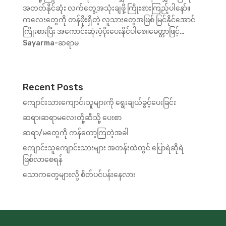
အတတ်နိုင်ဆုံး လက်တွေ့အသုံးချဖို့ ကြိုးစားကြည့်ပါနော်။
ကလေးတွေကို တန်ဖိုးရှိတဲ့ လူသားတွေအဖြစ် မြင်နိုင်အောင်
ကြိုးစားပြီး အကောင်းဆုံးပံ့ပိုးပေးနိုင်ပါစေ။မေတ္တာဖြင့်…
Sayarma-ဆရာမ
Recent Posts
ကျောင်းသားကျောင်းသူများကို ရွေးချယ်ခွင့်ပေးခြင်း
ဆရာ၊ဆရာမလေးတို့ဆီသို့ ပေးစာ
ဆရာ/မတွေကို ကန်တော့ကြတဲ့အခါ
ကျောင်းသူကျောင်းသားများ အတန်းထဲတွင် ပြောရဲဆိုရဲ
ဖြစ်လာစေရန်
သောကတွေများလို့ စိတ်ပင်ပန်းနေလား