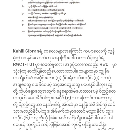
Kahlil Gibranရဲ့ ကလေးများအကြောင်း ကဗျာလေးကို လွန်
ခဲ့တဲ့ ၁၁ နှစ်လောက်က ဆရာကြီးဒေါက်တာသိန်းလွင်ရဲ့
RWCT-TOTမှာ စာဖတ်ဖူးတာ။ အခုပုံလေးကလည်း RWCT မှာ
သုံးခဲ့တဲ့ စာကိုပြန်ထည့်ပေးထားတာပါ။ ကဗျာထဲမှာ ကျွန်မ
အကြိုက်ဆုံးအပိုင်းလေး (၃) ပိုင်းရှိတယ်။အပိုဒ် (၄) – သင့်
အချစ်တွေ ပေးနိုင်ပေမဲ့ သင့်အတွေးတွေ မပေးနိုင်ပါဘူး။ သူ
တို့ ကိုယ်ခန္ဓာတွေအတွက် နေစရာအိမ်ပေးထားပေမဲ့ ဝိဉာဉ်တွေ
အတွက် မပေးနိုင်ပါဘူး။ အပိုဒ် (၅) – အကြောင်းကတော့ သူ
တို့ ဝိဉာဉ်တွေဟာ မနက်ဖန်ရဲ့ အိမ်ထဲမှာ နေပြီးအဲဒီအိမ်ကို သင်
သွားမလည်နိုင်ပါဘူး။ အိမ်မက်ထဲမှာတောင် မသွားနိုင်ပါဘူး။
အပိုဒ် (၆) – သူတို့လို ဖြစ်အောင် သင်ကြိုးစားနိုင်ပါတယ်။ ဒါ
ပေမယ့် သူတို့ကို သင့်လိုဖြစ်အောင် လုပ်ဖို့ မကြိုးစားပါနဲ့။